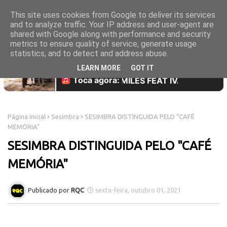
This site uses cookies from Google to deliver its services
and to analyze traffic. Your IP address and user-agent are
shared with Google along with performance and security
metrics to ensure quality of service, generate usage
statistics, and to detect and address abuse.
LEARN MORE
GOT IT
Página inicial
Sesimbra
SESIMBRA DISTINGUIDA PELO "CAFÉ
MEMÓRIA"
SESIMBRA DISTINGUIDA PELO "CAFÉ
MEMÓRIA"
RQC
sexta-feira, outubro 01, 2021