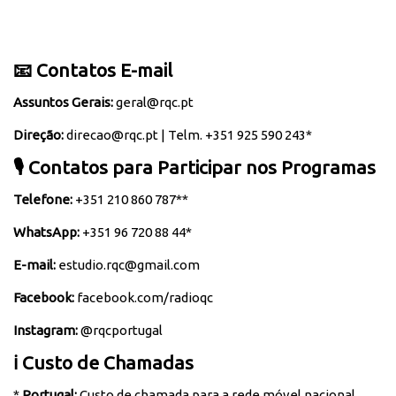
📧 Contatos E-mail
Assuntos Gerais:
geral@rqc.pt
Direção:
direcao@rqc.pt
| Telm. +351 925 590 243*
🎙️ Contatos para Participar nos Programas
Telefone:
+351 210 860 787**
WhatsApp:
+351 96 720 88 44*
E-mail:
estudio.rqc@gmail.com
Facebook:
facebook.com/radioqc
Instagram:
@rqcportugal
ℹ️ Custo de Chamadas
*
Portugal:
Custo de chamada para a rede móvel nacional