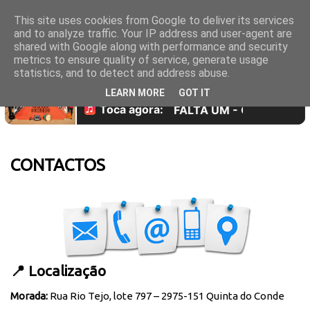
This site uses cookies from Google to deliver its services
and to analyze traffic. Your IP address and user-agent are
shared with Google along with performance and security
metrics to ensure quality of service, generate usage
statistics, and to detect and address abuse.
LEARN MORE
GOT IT
CONTACTOS
📍 Localização
Morada:
Rua Rio Tejo, lote 797 – 2975-151 Quinta do Conde