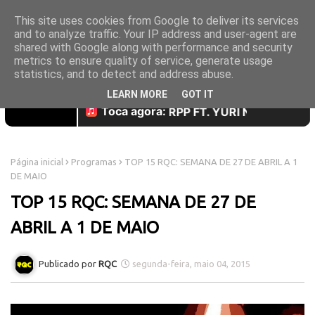
This site uses cookies from Google to deliver its services
and to analyze traffic. Your IP address and user-agent are
shared with Google along with performance and security
metrics to ensure quality of service, generate usage
statistics, and to detect and address abuse.
LEARN MORE
GOT IT
Página inicial
Programas
TOP 15 RQC: SEMANA DE 27 DE ABRIL A 1
DE MAIO
TOP 15 RQC: SEMANA DE 27 DE
ABRIL A 1 DE MAIO
RQC
segunda-feira, maio 04, 2015