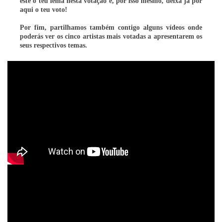
este o teu lema nesta votação e, por isso mesmo, deixa já por
aqui o teu voto!
Por fim, partilhamos também contigo alguns
vídeos
onde
poderás ver os cinco artistas mais votadas a apresentarem os
seus respectivos temas.