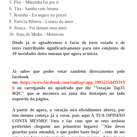
Flor - Mãezinha foi por ti
Tita - Samba com funana
Rosinha - Eu seguro no pincel
Patrícia Ribeiro - Lotaria do amor
Jéssica - Foi demais meu amor
Sons do Minho - Mentiroso
Desde já te agradecemos o facto de teres votado e de
teres
contribuído
significativamente para este conjunto de
10 novidades desta semana que agora se inicia.
Já sabes que podes votar também directamente pelo
facebook
em
https://www.facebook.com/radioqc/app_19032254433319
6
ou carregando no quadrado que diz "Votação Top15
RQC" que se encontra na zona dos destaques no lado
esquerdo da página.
A partir de agora, a votação está oficialmente aberta, por
isso mesmo começa já a votar, pois aqui A TUA OPINIÃO
CONTA MESMO! Vota e faz com que os teus artistas
preferidos cheguem aos primeiros lugares! "Não deves
guardar para amanhã, o que podes fazer hoje"...tem de ser