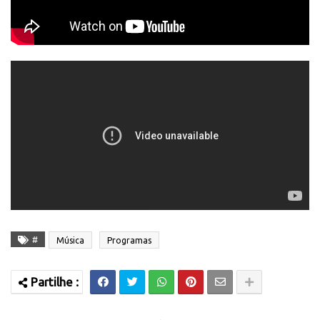
#
Música
Programas