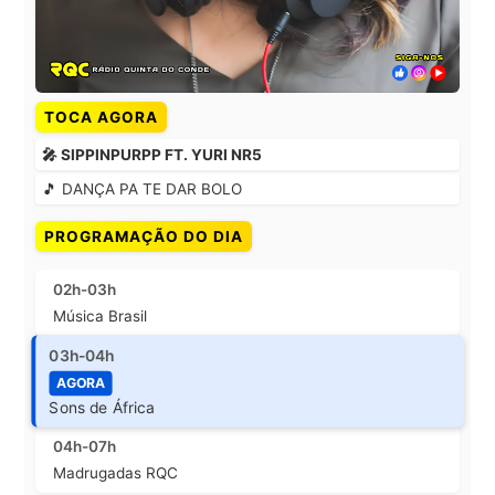
TOCA AGORA
🎤 SIPPINPURPP FT. YURI NR5
🎵 DANÇA PA TE DAR BOLO
PROGRAMAÇÃO DO DIA
02h-03h
Música Brasil
03h-04h
AGORA
Sons de África
04h-07h
Madrugadas RQC