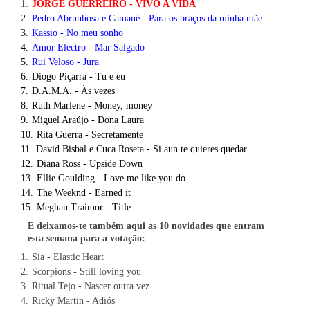
JORGE GUERREIRO - VIVO A VIDA
Pedro Abrunhosa e Camané - Para os braços da minha mãe
Kassio - No meu sonho
Amor Electro - Mar Salgado
Rui Veloso - Jura
Diogo Piçarra - Tu e eu
D.A.M.A. - Às vezes
Ruth Marlene - Money, money
Miguel Araújo - Dona Laura
Rita Guerra - Secretamente
David Bisbal e Cuca Roseta - Si aun te quieres quedar
Diana Ross - Upside Down
Ellie Goulding - Love me like you do
The Weeknd - Earned it
Meghan Traimor - Title
E deixamos-te também aqui as 10 novidades que entram
esta semana para a votação:
Sia - Elastic Heart
Scorpions - Still loving you
Ritual Tejo - Nascer outra vez
Ricky Martin - Adiós