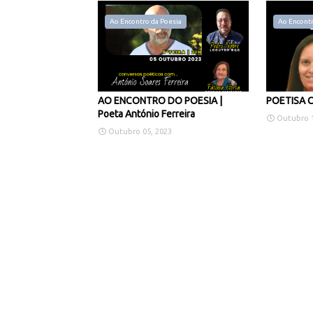
Ao Encontro da Poesia
Ao Encontr
AO ENCONTRO DO POESIA |
POETISA C
Poeta António Ferreira
Outubro 1
Outubro 05, 2023