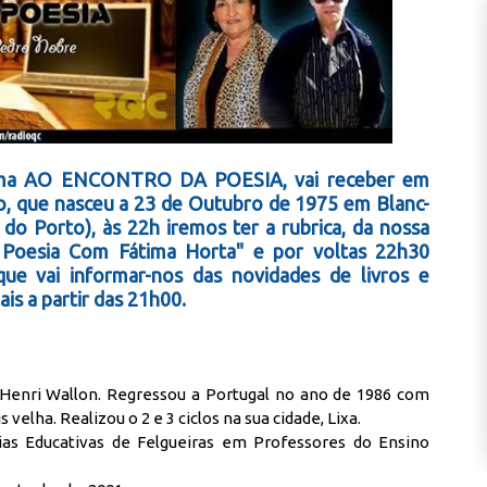
rama AO ENCONTRO DA POESIA, vai receber em
nto, que nasceu a 23 de Outubro de 1975 em Blanc-
o do Porto), às 22h iremos ter a rubrica, da nossa
Poesia Com Fátima Horta" e por voltas 22h30
que vai informar-nos das novidades de livros e
is a partir das 21h00.
, Henri Wallon. Regressou a Portugal no ano de 1986 com
 velha. Realizou o 2 e 3 ciclos na sua cidade, Lixa.
cias Educativas de Felgueiras em Professores do Ensino