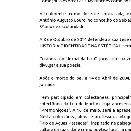
Começou a exercer as suas funções como doc
Actualmente, como docente contratada, e
António Augusto Louro, no concelho do Seixal,
5º ano de escolaridade.
A 8 de Outubro de 2014 defendeu a sua tese d
HISTÓRIA E IDENTIDADE NA ESTÉTICA Literár
Colabora no ''Jornal da Lixa'', jornal da su
divulgar a sua poesia.
Após a morte do pai, a 14 de Abril de 2004
jornada...
Tem participado em colectâneas, principal
colectânea da Lua de Marfim, cuja apresenta
''Premonições''. A 16 de maio, será a apres
Nesta colectânea, aluna e professora integ
''Rio de Águas Passadas'', inspirado na pais
cultura da sua cidade como poetisa local, já pa