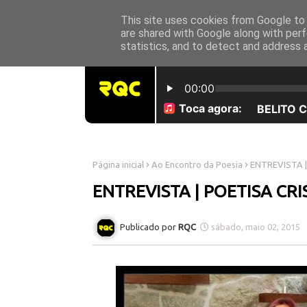
This site uses cookies from Google to d
INICÍO
SOBRE NÓS
are shared with Google along with perf
statistics, and to detect and address 
Página inicial
Ao Encontro da Poesia
ENTREVISTA |
ENTREVISTA | POETISA CRI
RQC
sábado, maio 02, 2015