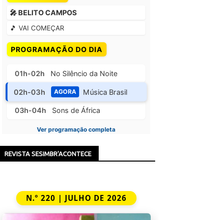
🎤 BELITO CAMPOS
🎵 VAI COMEÇAR
PROGRAMAÇÃO DO DIA
01h-02h
No Silêncio da Noite
02h-03h
Música Brasil
AGORA
03h-04h
Sons de África
Ver programação completa
REVISTA SESIMBR'ACONTECE
N.º 220 | JULHO DE 2026