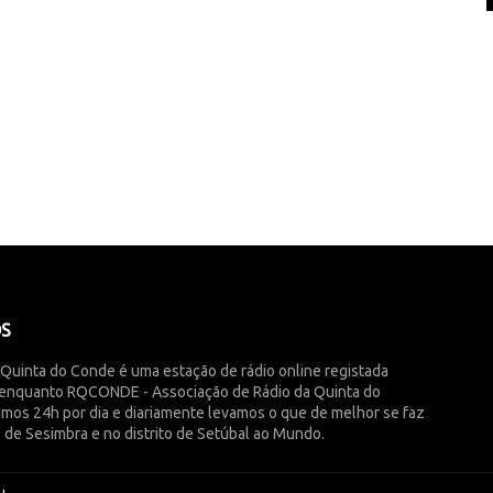
ÓS
 Quinta do Conde é uma estação de rádio online registada
enquanto RQCONDE - Associação de Rádio da Quinta do
imos 24h por dia e diariamente levamos o que de melhor se faz
 de Sesimbra e no distrito de Setúbal ao Mundo.