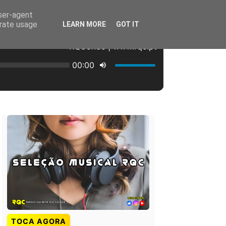
user-agent
erate usage
LEARN MORE
GOT IT
TOCA AGORA