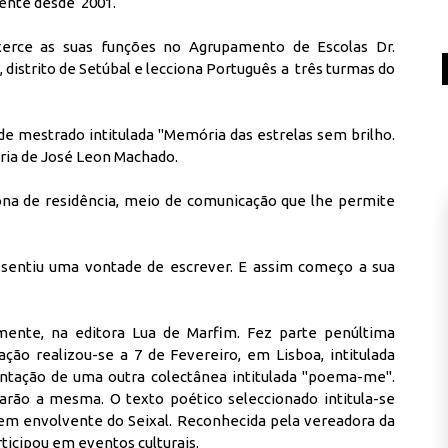
ente desde 2001.
xerce as suas funções no Agrupamento de Escolas Dr.
 distrito de Setúbal e lecciona Português a três turmas do
e mestrado intitulada ''Memória das estrelas sem brilho.
ia de José Leon Machado.
a zona de residência, meio de comunicação que lhe permite
, sentiu uma vontade de escrever. E assim começo a sua
mente, na editora Lua de Marfim. Fez parte penúltima
ção realizou-se a 7 de Fevereiro, em Lisboa, intitulada
entação de uma outra colectânea intitulada ''poema-me''.
rarão a mesma. O texto poético seleccionado intitula-se
agem envolvente do Seixal. Reconhecida pela vereadora da
rticipou em eventos culturais.