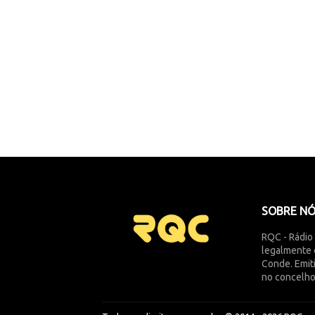
SOBRE N
RQC - Rádio
legalmente 
Conde. Emit
no concelho