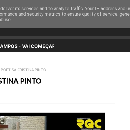
eliver its services and to analyze traffic. Your IP address and 
EQUIPA
PROGRAMAÇÃO
OUVIR EM DIRETO
ormance and security metrics to ensure quality of service, gen
abuse.
 POETISA CRISTINA PINTO
STINA PINTO