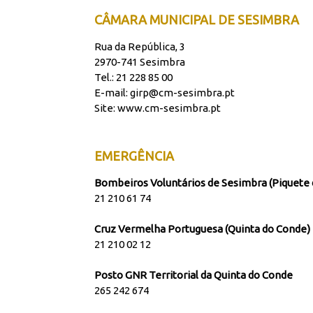
CÂMARA MUNICIPAL DE SESIMBRA
Rua da República, 3
2970-741 Sesimbra
Tel.: 21 228 85 00
E-mail: girp@cm-sesimbra.pt
Site:
www.cm-sesimbra.pt
EMERGÊNCIA
Bombeiros Voluntários de Sesimbra (Piquete 
21 210 61 74
Cruz Vermelha Portuguesa (Quinta do Conde)
21 210 02 12
Posto GNR Territorial da Quinta do Conde
265 242 674