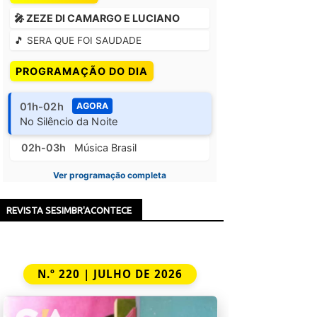
🎤 ZEZE DI CAMARGO E LUCIANO
🎵 SERA QUE FOI SAUDADE
PROGRAMAÇÃO DO DIA
01h-02h
AGORA
No Silêncio da Noite
02h-03h
Música Brasil
Ver programação completa
REVISTA SESIMBR'ACONTECE
N.º 220 | JULHO DE 2026