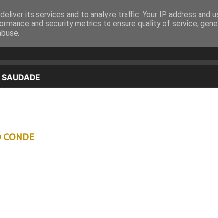
eliver its services and to analyze traffic. Your IP address and 
EQUIPA
PROGRAMAÇÃO
OUVIR EM DIRETO
ormance and security metrics to ensure quality of service, gen
abuse.
O CONDE