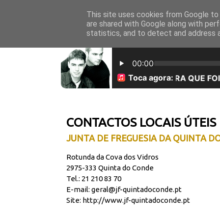
This site uses cookies from Google to d
INICÍO
SOBRE NÓS
are shared with Google along with perf
statistics, and to detect and address 
CONTACTOS LOCAIS ÚTEIS
JUNTA DE FREGUESIA DA QUINTA D
Rotunda da Cova dos Vidros
2975-333 Quinta do Conde
Tel.: 21 210 83 70
E-mail: geral@jf-quintadoconde.pt
Site:
http://www.jf-quintadoconde.pt