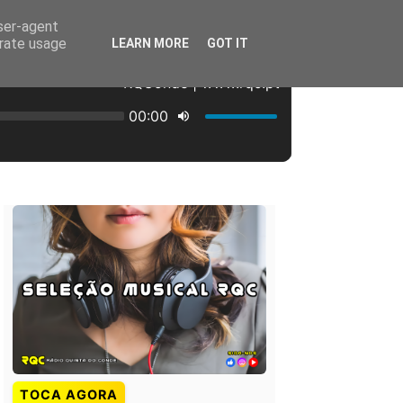
user-agent
erate usage
LEARN MORE
GOT IT
TOCA AGORA