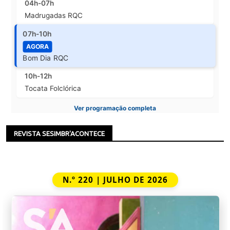
04h-07h
Madrugadas RQC
07h-10h
AGORA
Bom Dia RQC
10h-12h
Tocata Folclórica
Ver programação completa
REVISTA SESIMBR'ACONTECE
N.º 220 | JULHO DE 2026