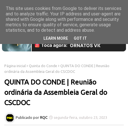
This site uses cookies from Google to deliver its services
and to analyze traffic. Your IP address and user-agent are
shared with Google along with performance and security
metrics to ensure quality of service, generate usage
statistics, and to detect and address abuse.
LEARN MORE
GOT IT
Página inicial
Quinta do Conde
QUINTA DO CONDE | Reunião
ordinária da Assembleia Geral do CSCDOC
QUINTA DO CONDE | Reunião
ordinária da Assembleia Geral do
CSCDOC
RQC
segunda-feira, outubro 23, 2023