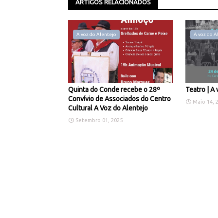
ARTIGOS RELACIONADOS
A voz do Alentejo
A voz do A
Quinta do Conde recebe o 28º
Teatro | A 
Convívio de Associados do Centro
Maio 14, 
Cultural A Voz do Alentejo
Setembro 01, 2025