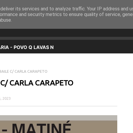
eliver its services and to analyze traffic. Your IP address and 
EQUIPA
PROGRAMAÇÃO
OUVIR EM DIRETO
ormance and security metrics to ensure quality of service, gen
abuse.
BAILE C/ CARLA CARAPETO
E C/ CARLA CARAPETO
5, 2023