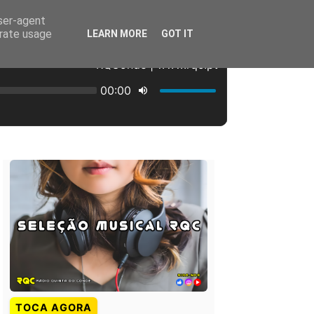
user-agent
erate usage
LEARN MORE
GOT IT
TOCA AGORA