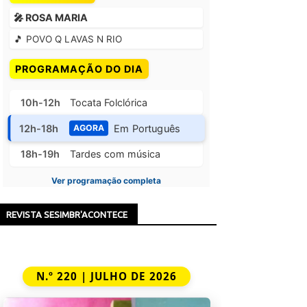
🎤 ROSA MARIA
🎵 POVO Q LAVAS N RIO
PROGRAMAÇÃO DO DIA
10h-12h
Tocata Folclórica
12h-18h
Em Português
AGORA
18h-19h
Tardes com música
Ver programação completa
REVISTA SESIMBR'ACONTECE
N.º 220 | JULHO DE 2026