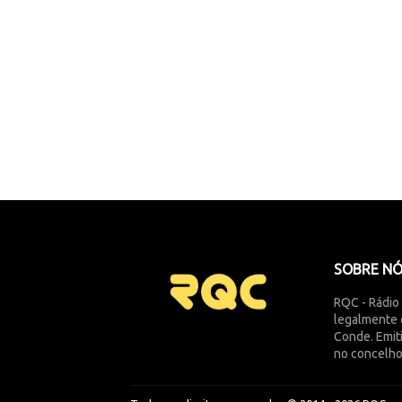
SOBRE N
RQC - Rádio
legalmente 
Conde. Emit
no concelho