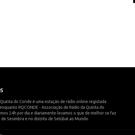
ÓS
 Quinta do Conde é uma estação de rádio online registada
enquanto RQCONDE - Associação de Rádio da Quinta do
imos 24h por dia e diariamente levamos o que de melhor se faz
 de Sesimbra e no distrito de Setúbal ao Mundo.