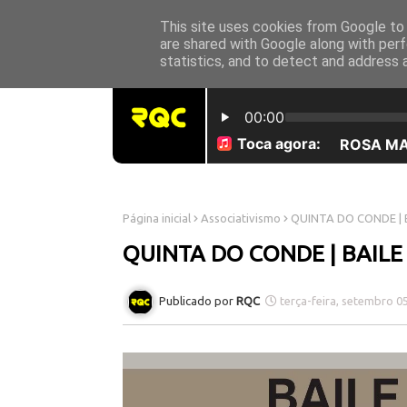
This site uses cookies from Google to d
INICÍO
SOBRE NÓS
are shared with Google along with perf
statistics, and to detect and address 
Página inicial
Associativismo
QUINTA DO CONDE | 
QUINTA DO CONDE | BAIL
RQC
terça-feira, setembro 0