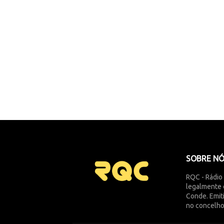
SOBRE N
RQC - Rádio
legalmente 
Conde. Emit
no concelho