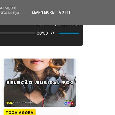
user-agent
erate usage
LEARN MORE
GOT IT
TOCA AGORA