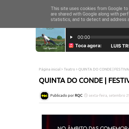
This site uses cookies from Google to d
INICÍO
SOBRE NÓS
are shared with Google along with perf
statistics, and to detect and address 
Página inicial
Teatro
QUINTA DO CONDE | FESTIV
QUINTA DO CONDE | FESTI
RQC
sexta-feira, setembro 2