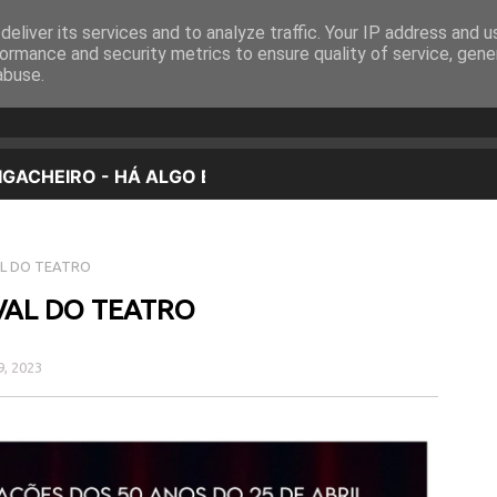
eliver its services and to analyze traffic. Your IP address and 
EQUIPA
PROGRAMAÇÃO
OUVIR EM DIRETO
ormance and security metrics to ensure quality of service, gen
abuse.
AL DO TEATRO
VAL DO TEATRO
9, 2023