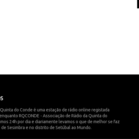
ÓS
 Quinta do Conde é uma estação de rádio online registada
enquanto RQCONDE - Associação de Rádio da Quinta do
imos 24h por dia e diariamente levamos o que de melhor se faz
 de Sesimbra e no distrito de Setúbal ao Mundo.