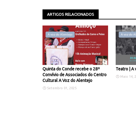
ARTIGOS RELACIONADOS
A voz do Alentejo
A voz do A
Quinta do Conde recebe o 28º
Teatro | A 
Convívio de Associados do Centro
Maio 14, 
Cultural A Voz do Alentejo
Setembro 01, 2025