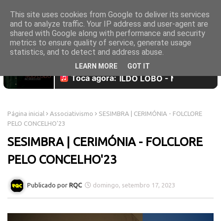
This site uses cookies from Google to deliver its services
and to analyze traffic. Your IP address and user-agent are
shared with Google along with performance and security
metrics to ensure quality of service, generate usage
statistics, and to detect and address abuse.
LEARN MORE
GOT IT
Página inicial
Associativismo
SESIMBRA | CERIMÓNIA - FOLCLORE
PELO CONCELHO'23
SESIMBRA | CERIMÓNIA - FOLCLORE
PELO CONCELHO'23
RQC
domingo, setembro 17, 2023