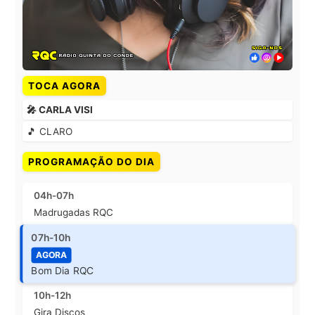
TOCA AGORA
🎤 CARLA VISI
🎵 CLARO
PROGRAMAÇÃO DO DIA
04h-07h
Madrugadas RQC
07h-10h
AGORA
Bom Dia RQC
10h-12h
Gira Discos