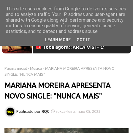
This site uses cookies from Google to deliver its services
and to analyze traffic. Your IP address and user-agent are
shared with Google along with performance and security
metrics to ensure quality of service, generate usage
statistics, and to detect and address abuse.
LEARN MORE
GOT IT
Página inicial
Musica
MARIANA MOREIRA APRESENTA NOVO
SINGLE: "NUNCA MAIS"
MARIANA MOREIRA APRESENTA
NOVO SINGLE: "NUNCA MAIS"
RQC
sexta-feira, maio 05, 2023