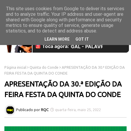
This site uses cookies from Google to deliver its services
and to analyze traffic. Your IP address and user-agent are
shared with Google along with performance and security
metrics to ensure quality of service, generate usage
statistics, and to detect and address abuse.
LEARN MORE
GOT IT
Página inicial
Quinta do Conde
APRESENTAÇÃO DA 30.ª EDIÇÃO DA
FEIRA FESTA DA QUINTA DO CONDE
APRESENTAÇÃO DA 30.ª EDIÇÃO DA
FEIRA FESTA DA QUINTA DO CONDE
RQC
quarta-feira, maio 25, 2022