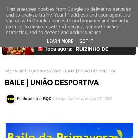
This site uses cookies from Google to deliver its services
and to analyze traffic. Your IP address and user-agent are
shared with Google along with performance and security
metrics to ensure quality of service, generate usage
statistics, and to detect and address abuse.
LEARN MORE
GOT IT
Página inicial
Quinta do Conde
BAILE | UNIÃO DESPORTIVA
BAILE | UNIÃO DESPORTIVA
RQC
segunda-feira, março 07, 2022