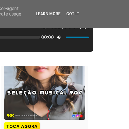
user-agent
erate usage
LEARN MORE
GOT IT
TOCA AGORA