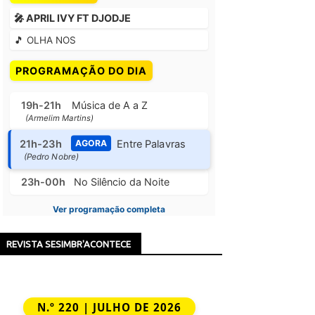
🎤 APRIL IVY FT DJODJE
🎵 OLHA NOS
PROGRAMAÇÃO DO DIA
19h-21h
Música de A a Z
(Armelim Martins)
21h-23h
Entre Palavras
AGORA
(Pedro Nobre)
23h-00h
No Silêncio da Noite
Ver programação completa
REVISTA SESIMBR'ACONTECE
N.º 220 | JULHO DE 2026