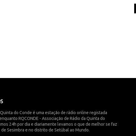
ÓS
 Quinta do Conde é uma estação de rádio online registada
enquanto RQCONDE - Associação de Rádio da Quinta do
imos 24h por dia e diariamente levamos o que de melhor se faz
 de Sesimbra e no distrito de Setúbal ao Mundo.