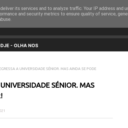
eliver its services and to analyze traffic. Your IP address and 
EQUIPA
PROGRAMAÇÃO
OUVIR EM DIRETO
ormance and security metrics to ensure quality of service, gen
abuse.
GRESSA A UNIVERSIDADE SÉNIOR. MAS AINDA SE PODE
UNIVERSIDADE SÉNIOR. MAS
!
021