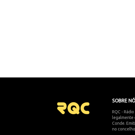
SOBRE N
RQC - Rádio
legalmente 
Conde. Emit
no concelho