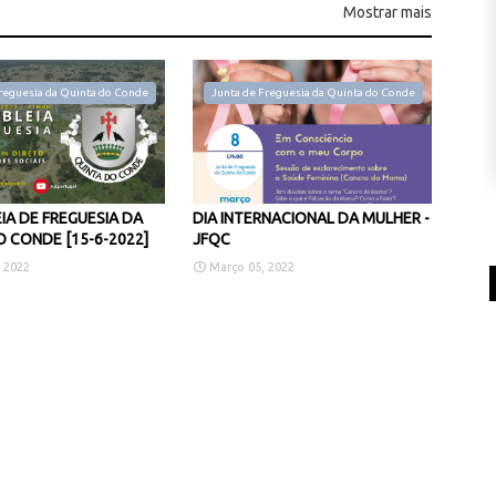
Mostrar mais
reguesia da Quinta do Conde
Junta de Freguesia da Quinta do Conde
IA DE FREGUESIA DA
DIA INTERNACIONAL DA MULHER -
 CONDE [15-6-2022]
JFQC
 2022
Março 05, 2022