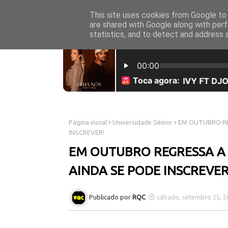
This site uses cookies from Google to d
INICÍO
SOBRE NÓS
are shared with Google along with perf
statistics, and to detect and address 
Página inicial
Universidade Sénior
EM OUTUBRO RE
INSCREVER!
EM OUTUBRO REGRESSA A 
AINDA SE PODE INSCREVER
RQC
sábado, setembro 25, 2