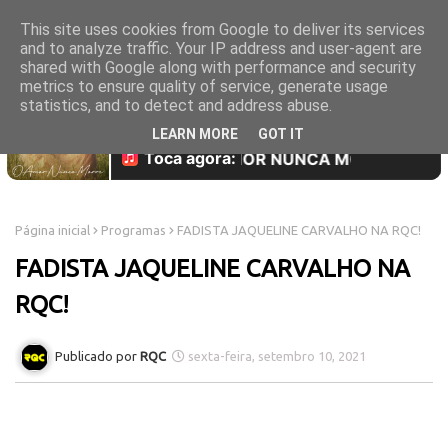
This site uses cookies from Google to deliver its services
and to analyze traffic. Your IP address and user-agent are
shared with Google along with performance and security
metrics to ensure quality of service, generate usage
statistics, and to detect and address abuse.
LEARN MORE
GOT IT
Página inicial
Programas
FADISTA JAQUELINE CARVALHO NA RQC!
FADISTA JAQUELINE CARVALHO NA
RQC!
RQC
sexta-feira, setembro 10, 2021