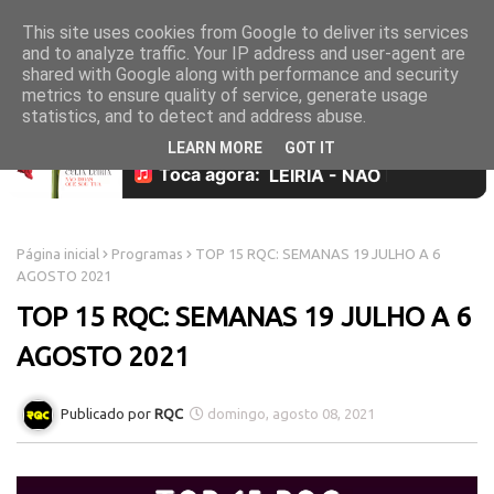
This site uses cookies from Google to deliver its services
and to analyze traffic. Your IP address and user-agent are
shared with Google along with performance and security
metrics to ensure quality of service, generate usage
statistics, and to detect and address abuse.
LEARN MORE
GOT IT
Página inicial
Programas
TOP 15 RQC: SEMANAS 19 JULHO A 6
AGOSTO 2021
TOP 15 RQC: SEMANAS 19 JULHO A 6
AGOSTO 2021
RQC
domingo, agosto 08, 2021