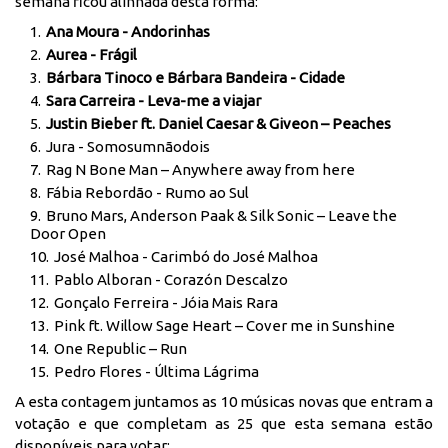
semana ficou alinhada desta forma:
Ana Moura - Andorinhas
Aurea - Frágil
Bárbara Tinoco e Bárbara Bandeira - Cidade
Sara Carreira - Leva-me a viajar
Justin Bieber ft. Daniel Caesar & Giveon – Peaches
Jura - Somosumnãodois
Rag N Bone Man – Anywhere away from here
Fábia Rebordão - Rumo ao Sul
Bruno Mars, Anderson Paak & Silk Sonic – Leave the
Door Open
José Malhoa - Carimbó do José Malhoa
Pablo Alboran - Corazón Descalzo
Gonçalo Ferreira - Jóia Mais Rara
Pink ft. Willow Sage Heart – Cover me in Sunshine
One Republic – Run
Pedro Flores - Última Lágrima
A esta contagem juntamos as 10 músicas novas que entram a
votação e que completam as 25 que esta semana estão
disponíveis para votar: