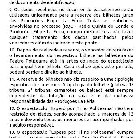
de documento de identificação).
Os dados recolhidos no decorrer do passatempo serão
utilizados unicamente para a reserva dos bilhetes junto
das Produções Filipe La Féria. Todas as entidades
envolvidas no processo (RQC - Rádio Quinta do Conde e
Produções Filipe La Féria) comprometem-se a não fazer
qualquer tratamento dos dados partilhados pelos
vencedores além do indicado neste ponto.
Depois de realizada a reserva, o vencedor deverá fazer
o levantamento do respectivo bilhete na bilheteira do
Teatro Politeama até 1h antes do inicio do espectáculo
para o qual tem bilhete. Caso realize após este período,
poderá perder o direito ao bilhete.
A reserva de bilhetes não diz respeito a uma tipologia
especifica dos mesmos. A tipologia do bilhete (plateia, 1ª
tribuna, 2ª tribuna, camarotes ou balcão) está sempre
dependente da lotação da sala e é da exclusiva
responsabilidade das Produções La Féria.
O espectáculo "Espero por Ti no Politeama" não tem
restrição de idades, sendo aconselhado a maiores de 12
anos e devendo todos os menores ser acompanhados por
1 adulto responsável.
O espectáculo "Espero pot Ti no Politeama" cumpre
todas as regras veiculadas pela Direção Geral da Saúde