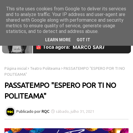
This site uses cookies from Google to deliver its services
and to analyze traffic. Your IP address and user-agent are
shared with Google along with performance and security
metrics to ensure quality of service, generate usage
statistics, and to detect and address abuse.
LEARN MORE
GOT IT
Página inicial
Teatro Politeama
PASSATEMPO "ESPERO POR TI NO
POLITEAMA"
PASSATEMPO "ESPERO POR TI NO
POLITEAMA"
RQC
sábado, julho 31, 2021