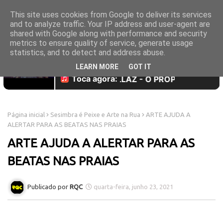
This site uses cookies from Google to deliver its services
and to analyze traffic. Your IP address and user-agent are
shared with Google along with performance and security
metrics to ensure quality of service, generate usage
statistics, and to detect and address abuse.
LEARN MORE
GOT IT
Página inicial
Sesimbra é Peixe e Arte na Rua
ARTE AJUDA A
ALERTAR PARA AS BEATAS NAS PRAIAS
ARTE AJUDA A ALERTAR PARA AS
BEATAS NAS PRAIAS
RQC
quarta-feira, junho 23, 2021