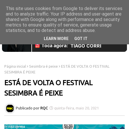
This site uses cookies from Google to deliver its services
and to analyze traffic. Your IP address and user-agent are
shared with Google along with performance and security
metrics to ensure quality of service, generate usage
statistics, and to detect and address abuse.
LEARN MORE
GOT IT
Página inicial
Sesimbra é peixe
ESTÁ DE VOLTA O FESTIVAL
SESIMBRA É PEIXE
ESTÁ DE VOLTA O FESTIVAL
SESIMBRA É PEIXE
RQC
quinta-feira, maio 20, 2021