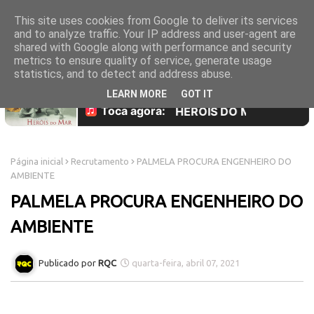
This site uses cookies from Google to deliver its services
and to analyze traffic. Your IP address and user-agent are
shared with Google along with performance and security
metrics to ensure quality of service, generate usage
statistics, and to detect and address abuse.
LEARN MORE
GOT IT
Página inicial
Recrutamento
PALMELA PROCURA ENGENHEIRO DO
AMBIENTE
PALMELA PROCURA ENGENHEIRO DO
AMBIENTE
RQC
quarta-feira, abril 07, 2021