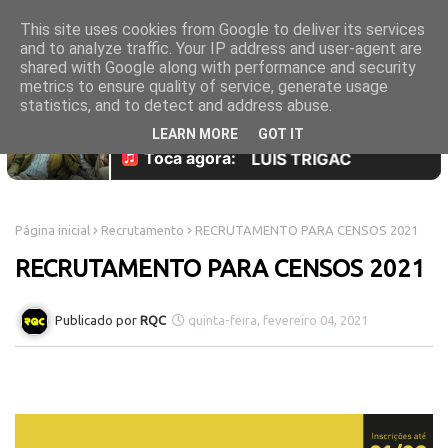
This site uses cookies from Google to deliver its services
and to analyze traffic. Your IP address and user-agent are
shared with Google along with performance and security
metrics to ensure quality of service, generate usage
statistics, and to detect and address abuse.
LEARN MORE
GOT IT
Página inicial
Recrutamento
RECRUTAMENTO PARA CENSOS 2021
RECRUTAMENTO PARA CENSOS 2021
RQC
quinta-feira, fevereiro 04, 2021