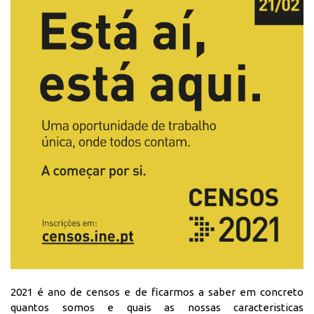
2021 é ano de censos e de ficarmos a saber em concreto
quantos somos e quais as nossas caracteristicas