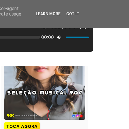
user-agent
erate usage
LEARN MORE
GOT IT
TOCA AGORA