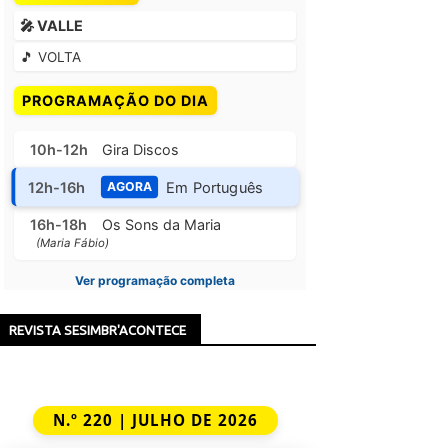
🎤 VALLE
🎵 VOLTA
PROGRAMAÇÃO DO DIA
10h-12h
Gira Discos
12h-16h
Em Português
AGORA
16h-18h
Os Sons da Maria
(Maria Fábio)
Ver programação completa
REVISTA SESIMBR'ACONTECE
N.º 220 | JULHO DE 2026