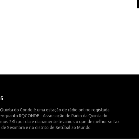
ÓS
 Quinta do Conde é uma estação de rádio online registada
enquanto RQCONDE - Associação de Rádio da Quinta do
imos 24h por dia e diariamente levamos o que de melhor se faz
 de Sesimbra e no distrito de Setúbal ao Mundo.