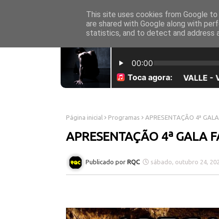
This site uses cookies from Google to d
INICÍO
SOBRE NÓS
are shared with Google along with perf
statistics, and to detect and address 
Página inicial
Programas
APRESENTAÇÃO 4ª GALA
APRESENTAÇÃO 4ª GALA 
RQC
sábado, outubro 24, 20