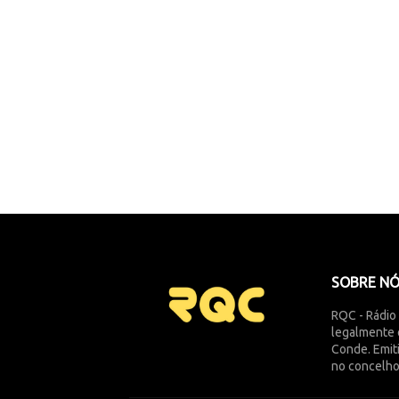
SOBRE N
RQC - Rádio
legalmente 
Conde. Emit
no concelho