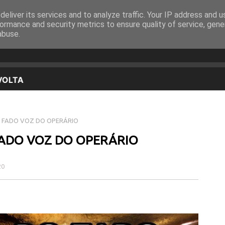
eliver its services and to analyze traffic. Your IP address and 
EQUIPA
PROGRAMAÇÃO
OUVIR EM DIRETO
ormance and security metrics to ensure quality of service, gen
abuse.
 FADO VOZ DO OPERÁRIO
FADO VOZ DO OPERÁRIO
20