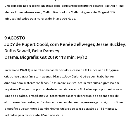
Uma comédia negra sobre injustiças sociais que arrecadou quatro óscares - Melhor Filme,
Melhor Filme Internacional, Melhor Realizador e Melhor Argumento Original. 132
minutos indicados para maiores de 14 anos de idade.
9 AGOSTO
JUDY de Rupert Goold, com Renée Zellweger, Jessie Buckley,
Rufus Sewell, Bella Ramsey.
Drama, Biografia; GB; 2019; 118 min.; M/12
Inverno de 1968. Quase três décadas depois do sucesso de O Feiticeiro de Oz, que a
catapultou para a fama com apenas 16 anos, Judy Garland vê-se sem trabalho nem
dinheiro para sustentar os filhos. É assim que, a custo, aceita fazer uma digressão em
Inglaterra. Desgostosa por ter de deixar as crianças nos EUA e insegura por tantos anos
longe dos palcos, a frágil Judy vai tentar ultrapassar a depressão e a dependência de
álcool e medicamentos, enfrentando os velhos demónios que carrega consigo. Um filme
biográfico que ganhou o óscar de Melhor Atriz e que tem a duração de 118 minutos,
indicados para maiores de 12 anos de idade.