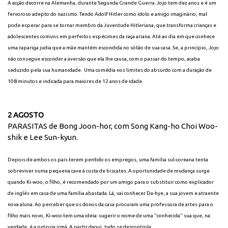
A acção decorre na Alemanha, durante Segunda Grande Guerra. Jojo tem dez anos e é um
fervoroso adepto do nazismo. Tendo Adolf Hitler como ídolo e amigo imaginário, mal
pode esperar para se tornar membro da Juventude Hitleriana, que transforma crianças e
adolescentes comuns em perfeitos espécimes da raça ariana. Até ao dia em que conhece
uma rapariga judia que a mãe mantém escondida no sótão de sua casa. Se, a princípio, Jojo
não consegue esconder a aversão que ela lhe causa, com o passar do tempo, acaba
seduzido pela sua humanidade. Uma comédia nos limites do absurdo com a duração de
108 minutos e indicada para maiores de 12 anos de idade.
2 AGOSTO
PARASITAS de Bong Joon-hor, com Song Kang-ho Choi Woo-
shik e Lee Sun-kyun.
Depois de ambos os pais terem perdido os empregos, uma família sul-coreana tenta
sobreviver numa pequena cave à custa de biscates. A oportunidade de mudança surge
quando Ki-woo, o filho, é recomendado por um amigo para o substituir como explicador
de inglês em casa de uma família abastada. Lá, vai conhecer Da-hye, a sua jovem e atraente
nova aluna. Ao perceber que os donos da casa procuram uma professora de artes para o
filho mais novo, Ki-woo tem uma ideia: sugerir o nome de uma "conhecida" sua que, na
verdade, é a própria irmã. A partir daqui, tudo se descontrola.