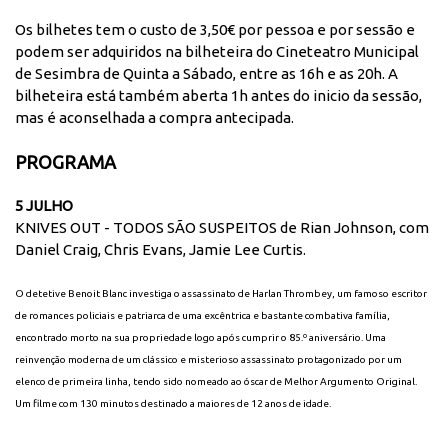
Os bilhetes tem o custo de 3,50€ por pessoa e por sessão e
podem ser adquiridos na bilheteira do Cineteatro Municipal
de Sesimbra de Quinta a Sábado, entre as 16h e as 20h. A
bilheteira está também aberta 1h antes do inicio da sessão,
mas é aconselhada a compra antecipada.
PROGRAMA
5 JULHO
KNIVES OUT - TODOS SÃO SUSPEITOS de Rian Johnson, com
Daniel Craig, Chris Evans, Jamie Lee Curtis.
O detetive Benoit Blanc investiga o assassinato de Harlan Thrombey, um famoso escritor
de romances policiais e patriarca de uma excêntrica e bastante combativa família,
encontrado morto na sua propriedade logo após cumprir o 85.º aniversário. Uma
reinvenção moderna de um clássico e misterioso assassinato protagonizado por um
elenco de primeira linha, tendo sido nomeado ao óscar de Melhor Argumento Original.
Um filme com 130 minutos destinado a maiores de 12 anos de idade.