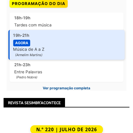
PROGRAMAÇÃO DO DIA
18h-19h
Tardes com música
19h-21h
AGORA
Música de A a Z
(Armelim Martins)
21h-23h
Entre Palavras
(Pedro Nobre)
Ver programação completa
REVISTA SESIMBR'ACONTECE
N.º 220 | JULHO DE 2026