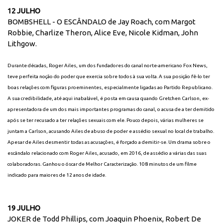
12 JULHO
BOMBSHELL - O ESCÂNDALO de Jay Roach, com Margot
Robbie, Charlize Theron, Alice Eve, Nicole Kidman, John
Lithgow.
Durante décadas, Roger Ailes, um dos fundadores do canal norte-americano Fox News,
teve perfeita noção do poder que exercia sobre todos à sua volta. A sua posição fê-lo ter
boas relações com figuras proeminentes, especialmente ligadas ao Partido Republicano.
A sua credibilidade, até aqui inabalável, é posta em causa quando Gretchen Carlson, ex-
apresentadora de um dos mais importantes programas do canal, o acusa de a ter demitido
após se ter recusado a ter relações sexuais com ele. Pouco depois, várias mulheres se
juntam a Carlson, acusando Ailes de abuso de poder e assédio sexual no local de trabalho.
Apesar de Ailes desmentir todas as acusações, é forçado a demitir-se. Um drama sobre o
escândalo relacionado com Roger Ailes, acusado, em 2016, de assédio a várias das suas
colaboradoras. Ganhou o óscar de Melhor Caracterização. 108 minutos de um filme
indicado para maiores de 12 anos de idade.
19 JULHO
JOKER de Todd Phillips, com Joaquin Phoenix, Robert De