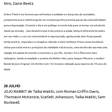
Niro, Zazie Beetz.
Arthur Fleck é um homem que enfrenta a crueldade e o desprezo da sociedade,
juntamente com a indiferença de um sistema que lhe permite passar da vulnerabilidade
para a depravação. Durante o dia é um palhaço e à noite luta para se tornar um artista de
stand-up comedy…mas descobre que é ele próprio a piada. Sempre diferente de todos
em seu redor, o seu riso incontrolável e inapropriado, ganha ainda mais força quando
tenta contê-lo, expondo-o a situações ridículas e até à violência. Preso numa existência
cíclica que oscila entre o precipício da realidade e da loucura, uma má decisão acarreta uma
reacção em cadeia de eventos crescentes e, por fim, mortais. Foi o filme com mais
indicações, tendo arrecadado o prémio de Melhor Ator, para Joaquin Phoenix, e melhor
Banda Sonora Original. Um thriller com 122 minutos indicado para maiores de 14 anos de
idade.
26 JULHO
JOJO RABBIT de Taika Waititi, com Roman Griffin Davis,
Thomasin McKenzie, Scarlett Johansson, Taika Waititi, Sam
Rockwell.