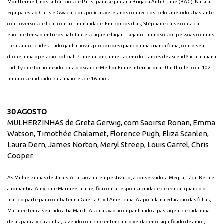
Montfermeil, nos subúrbios de Paris, para se juntar à Brigada Anti-Crime (BAC). Na sua
equipa estão Chris e Gwada, dois polícias veteranos conhecidos pelos métodos bastante
controversos de lidar com a criminalidade. Em poucos dias, Stéphane dá-se conta da
enorme tensão entre os habitantes daquele lugar – sejam criminosos ou pessoas comuns
– e as autoridades. Tudo ganha novas proporções quando uma criança filma, com o seu
drone, uma operação policial. Primeira longa-metragem do francês de ascendência maliana
Ladj Ly que foi nomeado para o óscar de Melhor Filme Internacional. Um thriller com 102
minutos e indicado para maiores de 16 anos.
30 AGOSTO
MULHERZINHAS de Greta Gerwig, com Saoirse Ronan, Emma
Watson, Timothée Chalamet, Florence Pugh, Eliza Scanlen,
Laura Dern, James Norton, Meryl Streep, Louis Garrel, Chris
Cooper.
As Mulherzinhas desta história são a intempestiva Jo, a conservadora Meg, a frágil Beth e
a romântica Amy, que Marmee, a mãe, fica com a responsabilidade de educar quando o
marido parte para combater na Guerra Civil Americana. A apoiá-la na educação das filhas,
Marmee tem a seu lado a tia March. As duas vão acompanhando a passagem de cada uma
delas para a vida adulta, fazendo com que entendam o verdadeiro significado de amor,