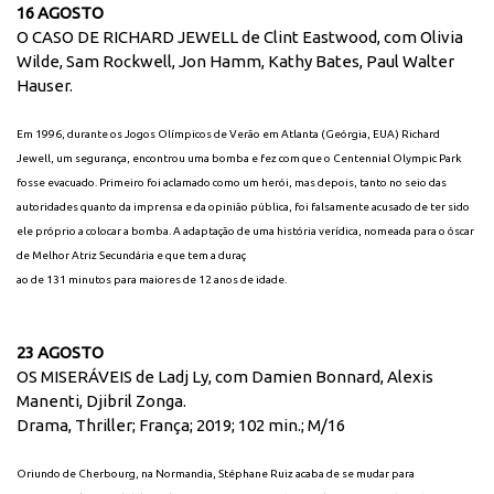
16 AGOSTO
O CASO DE RICHARD JEWELL de Clint Eastwood, com Olivia
Wilde, Sam Rockwell, Jon Hamm, Kathy Bates, Paul Walter
Hauser.
Em 1996, durante os Jogos Olímpicos de Verão em Atlanta (Geórgia, EUA) Richard
Jewell, um segurança, encontrou uma bomba e fez com que o Centennial Olympic Park
fosse evacuado. Primeiro foi aclamado como um herói, mas depois, tanto no seio das
autoridades quanto da imprensa e da opinião pública, foi falsamente acusado de ter sido
ele próprio a colocar a bomba. A adaptação de uma história verídica, nomeada para o óscar
de Melhor Atriz Secundária e que tem a duraç
ao de 131 minutos para maiores de 12 anos de idade.
23 AGOSTO
OS MISERÁVEIS de Ladj Ly, com Damien Bonnard, Alexis
Manenti, Djibril Zonga.
Drama, Thriller; França; 2019; 102 min.; M/16
Oriundo de Cherbourg, na Normandia, Stéphane Ruiz acaba de se mudar para