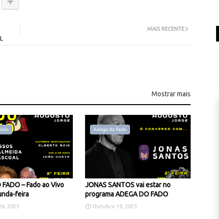
MAIS RECENTE
L
Mostrar mais
Fado
Adega do Fado
FADO – Fado ao Vivo
JONAS SANTOS vai estar no
nda-feira
programa ADEGA DO FADO
6, 2025
Outubro 19, 2025