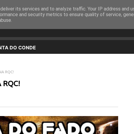
eliver its services and to analyze traffic. Your IP address and 
EQUIPA
PROGRAMAÇÃO
OUVIR EM DIRETO
ormance and security metrics to ensure quality of service, gen
abuse.
NA RQC!
 RQC!