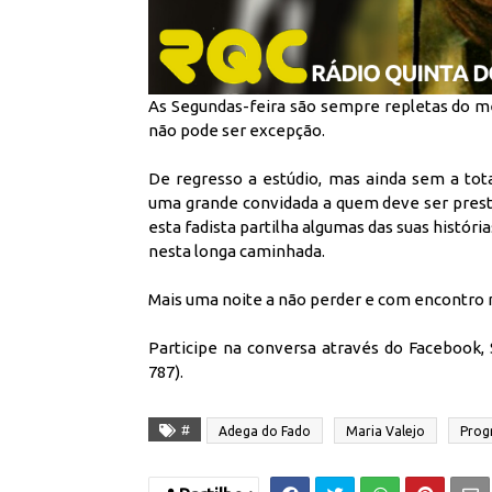
As Segundas-feira são sempre repletas do me
não pode ser excepção.
De regresso a estúdio, mas ainda sem a to
uma grande convidada a quem deve ser prest
esta fadista partilha algumas das suas histór
nesta longa caminhada.
Mais uma noite a não perder e com encontro 
Participe na conversa através do
Facebook
,
787).
#
Adega do Fado
Maria Valejo
Prog