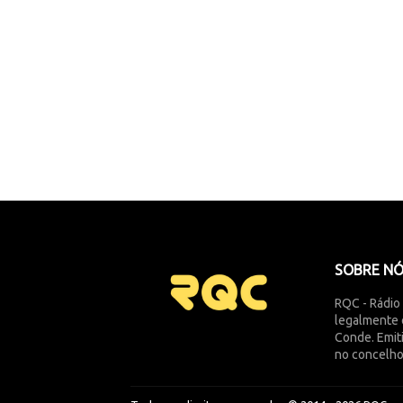
SOBRE N
RQC - Rádio
legalmente 
Conde. Emit
no concelho