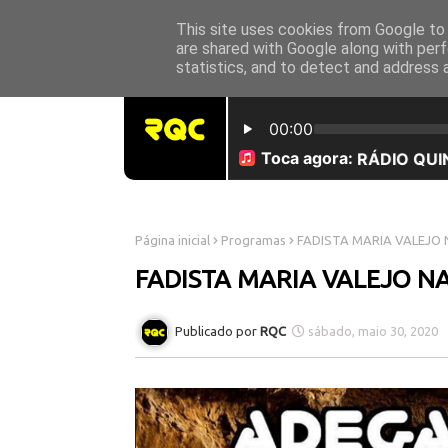
This site uses cookies from Google to d
INICÍO
SOBRE NÓS
are shared with Google along with perf
statistics, and to detect and address 
Página inicial
Programas
FADISTA MARIA VALEJO 
FADISTA MARIA VALEJO NA
RQC
sábado, maio 30, 2020