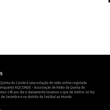
ÓS
 Quinta do Conde é uma estação de rádio online registada
enquanto RQCONDE - Associação de Rádio da Quinta do
imos 24h por dia e diariamente levamos o que de melhor se faz
 de Sesimbra e no distrito de Setúbal ao Mundo.