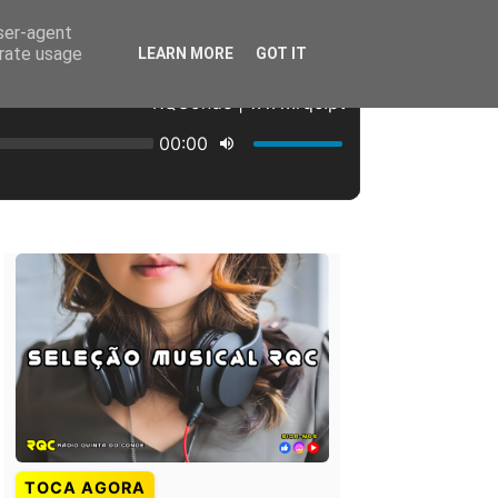
user-agent
erate usage
LEARN MORE
GOT IT
TOCA AGORA