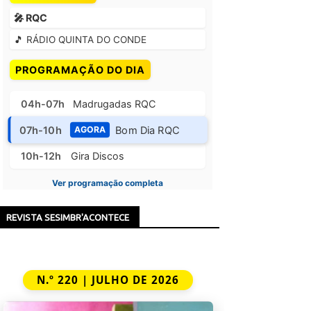
🎤 RQC
🎵 RÁDIO QUINTA DO CONDE
PROGRAMAÇÃO DO DIA
04h-07h
Madrugadas RQC
07h-10h
Bom Dia RQC
AGORA
10h-12h
Gira Discos
Ver programação completa
REVISTA SESIMBR'ACONTECE
N.º 220 | JULHO DE 2026