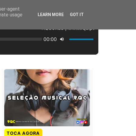
user-agent
erate usage
LEARN MORE
GOT IT
TOCA AGORA