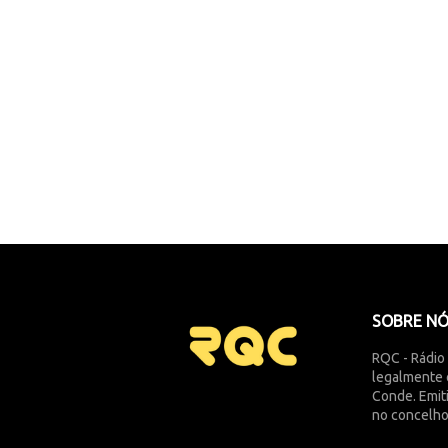
SOBRE N
RQC - Rádio
legalmente 
Conde. Emit
no concelho