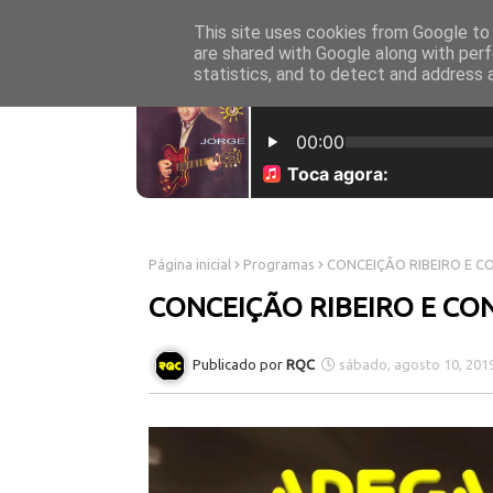
This site uses cookies from Google to d
INICÍO
SOBRE NÓS
are shared with Google along with perf
statistics, and to detect and address 
Página inicial
Programas
CONCEIÇÃO RIBEIRO E C
CONCEIÇÃO RIBEIRO E CO
RQC
sábado, agosto 10, 201