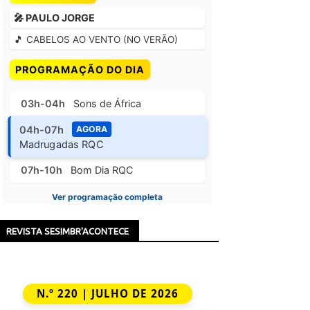
🎤 PAULO JORGE
🎵 CABELOS AO VENTO (NO VERÃO)
PROGRAMAÇÃO DO DIA
03h-04h
Sons de África
04h-07h
AGORA
Madrugadas RQC
07h-10h
Bom Dia RQC
Ver programação completa
REVISTA SESIMBR'ACONTECE
N.º 220 | JULHO DE 2026