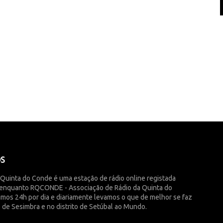
ÓS
 Quinta do Conde é uma estação de rádio online registada
enquanto RQCONDE - Associação de Rádio da Quinta do
imos 24h por dia e diariamente levamos o que de melhor se faz
 de Sesimbra e no distrito de Setúbal ao Mundo.