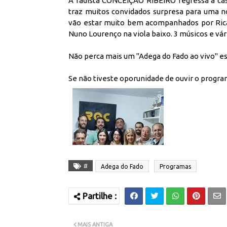
A fadista CONCEIÇÃO RIBEIRO regressa à cas
traz muitos convidados surpresa para uma no
vão estar muito bem acompanhados por Ricar
Nuno Lourenço na viola baixo. 3 músicos e vá
Não perca mais um "Adega do Fado ao vivo" est
Se não tiveste oporunidade de ouvir o program
#
Adega do Fado
Programas
MAIS ANTIGA