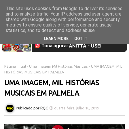
This site uses cookies from Google to deliver its services
and to analyze traffic. Your IP address and user-agent are
shared with Google along with performance and security
metrics to ensure quality of service, generate usage
statistics, and to detect and address abuse.
LEARN MORE
GOT IT
Página inicial
Uma Imagem Mil Histórias Musicais
UMA IMAGEM, MIL
HISTÓRIAS MUSICAIS EM PALMELA
UMA IMAGEM, MIL HISTÓRIAS
MUSICAIS EM PALMELA
RQC
quarta-feira, julho 10, 2019