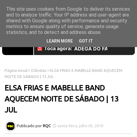
This site uses cookies from Google to deliver its services
and to analyze traffic. Your IP address and user-agent are
shared with Google along with performance and security
metrics to ensure quality of service, generate usage
statistics, and to detect and address abuse.
LEARN MORE
GOT IT
Página inicial
Odivelas
ELSA FRIAS E MABELLE BAND AQUECEM
NOITE DE SÁBADO | 13 JUL
ELSA FRIAS E MABELLE BAND
AQUECEM NOITE DE SÁBADO | 13
JUL
RQC
sexta-feira, julho 05, 2019