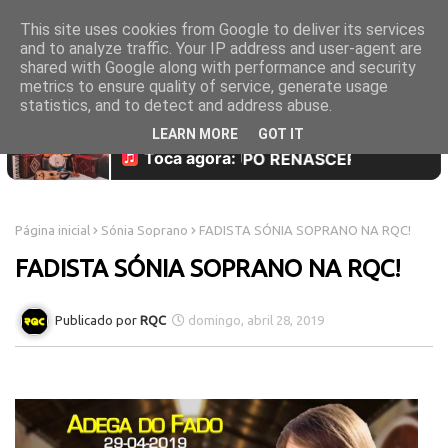
This site uses cookies from Google to deliver its services
and to analyze traffic. Your IP address and user-agent are
shared with Google along with performance and security
metrics to ensure quality of service, generate usage
statistics, and to detect and address abuse.
LEARN MORE
GOT IT
Página inicial
Sónia Soprano
FADISTA SÓNIA SOPRANO NA RQC!
FADISTA SÓNIA SOPRANO NA RQC!
RQC
domingo, abril 28, 2019