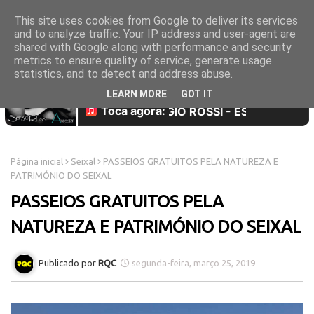
This site uses cookies from Google to deliver its services
and to analyze traffic. Your IP address and user-agent are
shared with Google along with performance and security
metrics to ensure quality of service, generate usage
statistics, and to detect and address abuse.
LEARN MORE
GOT IT
Página inicial
Seixal
PASSEIOS GRATUITOS PELA NATUREZA E
PATRIMÓNIO DO SEIXAL
PASSEIOS GRATUITOS PELA
NATUREZA E PATRIMÓNIO DO SEIXAL
RQC
segunda-feira, março 25, 2019