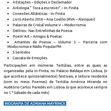
4 Estações – Edições o Declamador
Antologia “ Toca a escrever” – In-Finita.
Conexões Atlânticas - In-Finita
Livro Aberto 2018 – Ana Coelho (RVA – Alenquer)
Palavras de Cristal Volume V – Modocromia
Delírios- Nas Entrelinhas da Poesia
Poem’Art – Amigos & Poetas
Amantes da Poesia – Volume 3 – Parceria com
Modocromia e Rádio PopularFM
5 Sentidos
Cascata de Emoções
Participações em inúmeras Tertúlias, entre as quais as
organizadas pela In-Finita, no Palácio Baldaya em Lisboa, (o
que acontece quinzenalmente) festivais, e leitora residente
(com os meus Poemas) da Tertúlia América Miranda no
Auditório Carlos Paredes em Lisboa. (o que acontece sempre
no 1.º Sábado de cada mês)
BIOGRAFIA DE ADRIANA MAYRINCK