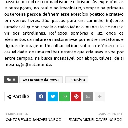
passeia por entre o romantismo e o lirismo. As experiências
e percepções, no real e no imaginário, sempre na primeira
ou terceira pessoa, definem esse exercício poético e criativo
em versos livres. São passos para um caminho (in)certo,
(i)material, que se revela a cada vivência, ou oculta-se no ir e
vir por entrelinhas. Reflexos, sombras e luz, onde os
elementos da natureza misturam-se por entre metáforas e
figuras de imagem. Um olhar íntimo sobre o efêmero e a
casualidade, de uma mulher errante que cria asas e voa por
entre tempos, na busca incansável por abrigo, talvez, de si
mesma, (in)finitamente.
#
Ao Encontro da Poesia
Entrevista
MAIS ANTIGA
MAIS RECENTE
CANTOR PAULO SANCHES NA RQC!
FADISTA MIGUEL XAVIER NA RQC!