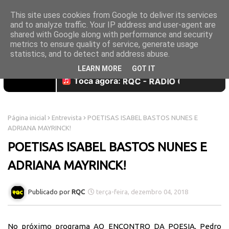
This site uses cookies from Google to deliver its services
and to analyze traffic. Your IP address and user-agent are
shared with Google along with performance and security
metrics to ensure quality of service, generate usage
statistics, and to detect and address abuse.
LEARN MORE
GOT IT
Página inicial
Entrevista
POETISAS ISABEL BASTOS NUNES E
ADRIANA MAYRINCK!
POETISAS ISABEL BASTOS NUNES E
ADRIANA MAYRINCK!
RQC
terça-feira, dezembro 04, 2018
No próximo programa AO ENCONTRO DA POESIA, Pedro