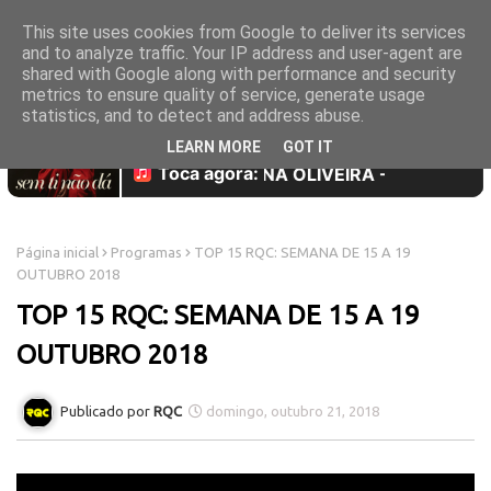
This site uses cookies from Google to deliver its services
and to analyze traffic. Your IP address and user-agent are
shared with Google along with performance and security
metrics to ensure quality of service, generate usage
statistics, and to detect and address abuse.
LEARN MORE
GOT IT
Página inicial
Programas
TOP 15 RQC: SEMANA DE 15 A 19
OUTUBRO 2018
TOP 15 RQC: SEMANA DE 15 A 19
OUTUBRO 2018
RQC
domingo, outubro 21, 2018