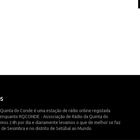
ÓS
 Quinta do Conde é uma estação de rádio online registada
enquanto RQCONDE - Associação de Rádio da Quinta do
imos 24h por dia e diariamente levamos o que de melhor se faz
 de Sesimbra e no distrito de Setúbal ao Mundo.