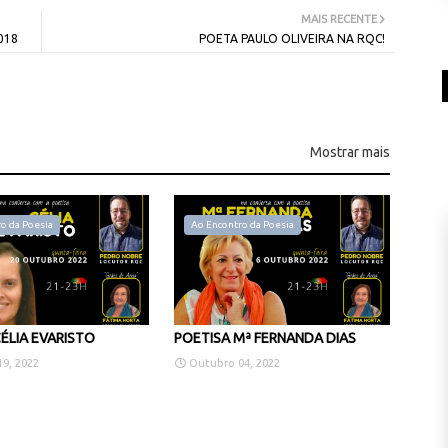
MAIS RECENTE
018
POETA PAULO OLIVEIRA NA RQC!
Mostrar mais
o da Poesia
Ao Encontro da Poesia
ÉLIA EVARISTO
POETISA Mª FERNANDA DIAS
9, 2022
Outubro 04, 2022