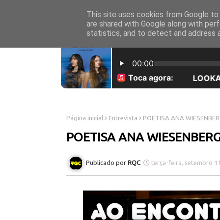
This site uses cookies from Google to d
INICÍO
SOBRE NÓS
are shared with Google along with perf
statistics, and to detect and address 
Página inicial
Entrevista
POETISA ANA WIESENBER
POETISA ANA WIESENBERG
RQC
terça-feira, setembro 1