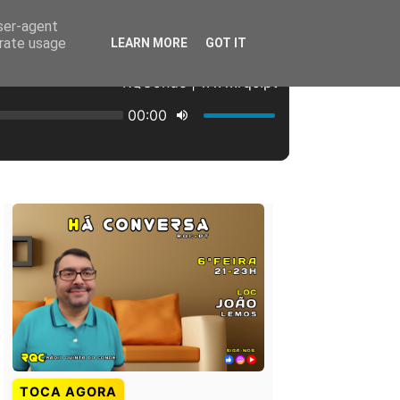
user-agent
erate usage
LEARN MORE
GOT IT
TOCA AGORA