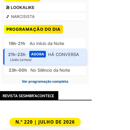
🎤 LOOKALIKE
🎵 NARCISISTA
PROGRAMAÇÃO DO DIA
19h-21h
Ao Início da Noite
21h-23h
HÁ CONVERSA
AGORA
(João Lemos)
23h-00h
No Silêncio da Noite
Ver programação completa
REVISTA SESIMBR'ACONTECE
N.º 220 | JULHO DE 2026