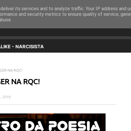
eliver its services and to analyze traffic. Your IP address and 
EQUIPA
PROGRAMAÇÃO
OUVIR EM DIRETO
ormance and security metrics to ensure quality of service, gen
abuse.
GER NA RQC!
ER NA RQC!
1, 2018