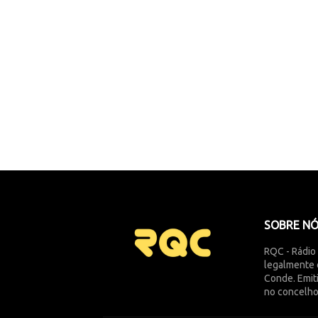
SOBRE N
RQC - Rádio
legalmente 
Conde. Emit
no concelho