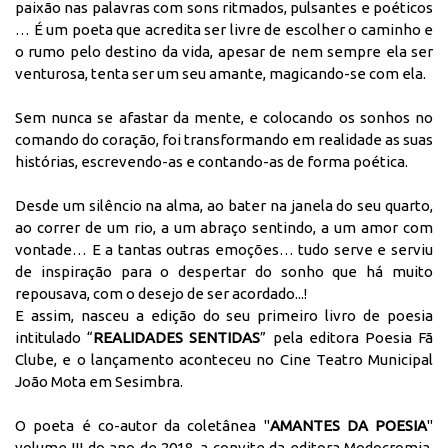
paixão nas palavras com sons ritmados, pulsantes e poéticos
… É um poeta que acredita ser livre de escolher o caminho e
o rumo pelo destino da vida, apesar de nem sempre ela ser
venturosa, tenta ser um seu amante, magicando-se com ela.
Sem nunca se afastar da mente, e colocando os sonhos no
comando do coração, foi transformando em realidade as suas
histórias, escrevendo-as e contando-as de forma poética.
Desde um silêncio na alma, ao bater na janela do seu quarto,
ao correr de um rio, a um abraço sentindo, a um amor com
vontade… E a tantas outras emoções… tudo serve e serviu
de inspiração para o despertar do sonho que há muito
repousava, com o desejo de ser acordado...!
E assim, nasceu a edição do seu primeiro livro de poesia
intitulado “
REALIDADES SENTIDAS
” pela editora Poesia Fã
Clube, e o lançamento aconteceu no Cine Teatro Municipal
João Mota em Sesimbra.
O poeta é co-autor da coletânea "
AMANTES DA POESIA
"
volume III do ano de 2018, a convite da editora Modocromia,