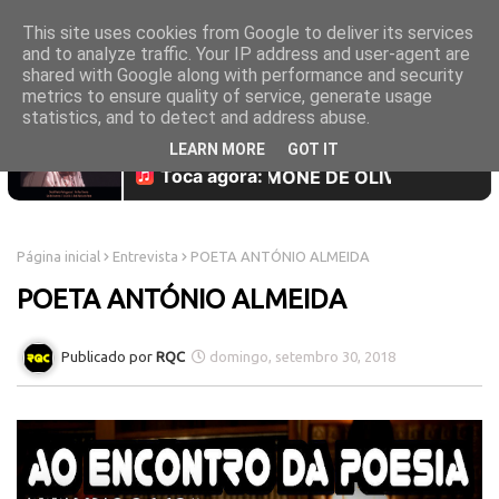
This site uses cookies from Google to deliver its services
and to analyze traffic. Your IP address and user-agent are
shared with Google along with performance and security
metrics to ensure quality of service, generate usage
statistics, and to detect and address abuse.
LEARN MORE
GOT IT
Página inicial
Entrevista
POETA ANTÓNIO ALMEIDA
POETA ANTÓNIO ALMEIDA
RQC
domingo, setembro 30, 2018