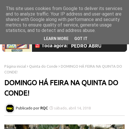
This site uses cookies from Google to deliver its services
and to analyze traffic. Your IP address and user-agent are
shared with Google along with performance and security
metrics to ensure quality of service, generate usage
statistics, and to detect and address abuse.
LEARN MORE
GOT IT
Página inicial
Quinta do Conde
DOMINGO HÁ FEIRA NA QUINTA DO
CONDE!
DOMINGO HÁ FEIRA NA QUINTA DO
CONDE!
RQC
sábado, abril 14, 2018