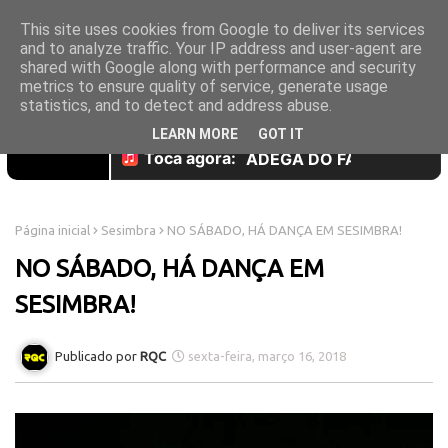
This site uses cookies from Google to deliver its services
and to analyze traffic. Your IP address and user-agent are
shared with Google along with performance and security
metrics to ensure quality of service, generate usage
statistics, and to detect and address abuse.
LEARN MORE
GOT IT
Página inicial
Sesimbra
NO SÁBADO, HÁ DANÇA EM SESIMBRA!
NO SÁBADO, HÁ DANÇA EM
SESIMBRA!
RQC
sexta-feira, março 16, 2018