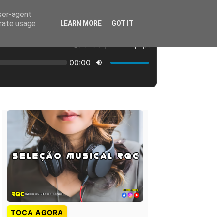
user-agent
erate usage
LEARN MORE
GOT IT
TOCA AGORA