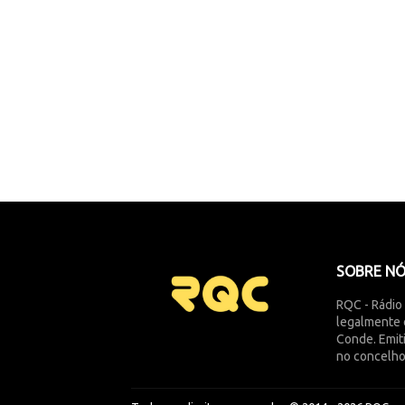
SOBRE N
RQC - Rádio
legalmente 
Conde. Emit
no concelho