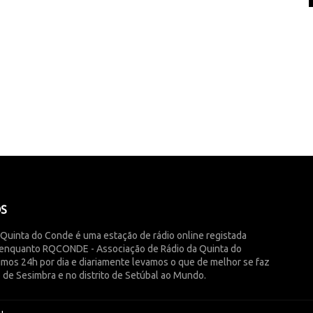
ÓS
 Quinta do Conde é uma estação de rádio online registada
enquanto RQCONDE - Associação de Rádio da Quinta do
imos 24h por dia e diariamente levamos o que de melhor se faz
 de Sesimbra e no distrito de Setúbal ao Mundo.