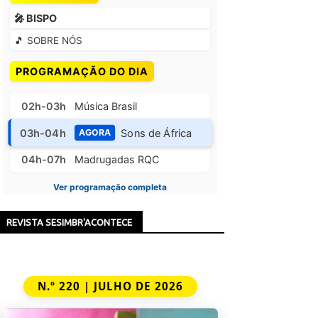
🎤 BISPO
🎵 SOBRE NÓS
PROGRAMAÇÃO DO DIA
02h-03h
Música Brasil
03h-04h
Sons de África
AGORA
04h-07h
Madrugadas RQC
Ver programação completa
REVISTA SESIMBR'ACONTECE
N.º 220 | JULHO DE 2026