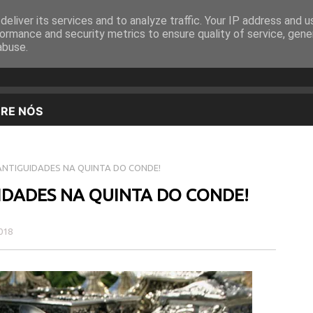
eliver its services and to analyze traffic. Your IP address and 
EQUIPA
PROGRAMAÇÃO
OUVIR EM DIRETO
ormance and security metrics to ensure quality of service, gen
abuse.
ANTIGUIDADES NA QUINTA DO CONDE!
IDADES NA QUINTA DO CONDE!
2018