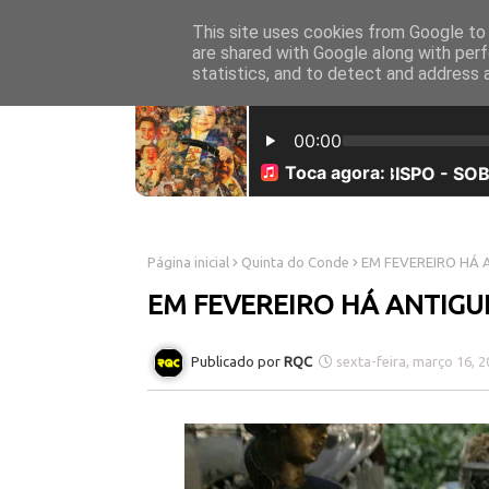
This site uses cookies from Google to d
INICÍO
SOBRE NÓS
are shared with Google along with perf
statistics, and to detect and address 
Página inicial
Quinta do Conde
EM FEVEREIRO HÁ 
EM FEVEREIRO HÁ ANTIGU
RQC
sexta-feira, março 16, 