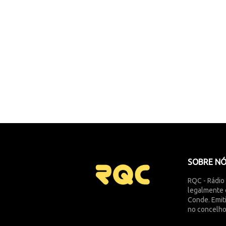
SOBRE N
RQC - Rádio
legalmente 
Conde. Emit
no concelho