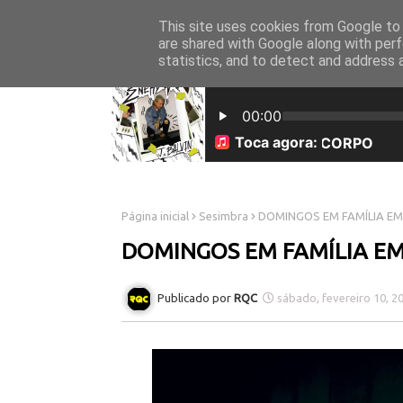
This site uses cookies from Google to d
INICÍO
SOBRE NÓS
are shared with Google along with perf
statistics, and to detect and address 
Página inicial
Sesimbra
DOMINGOS EM FAMÍLIA EM
DOMINGOS EM FAMÍLIA EM
RQC
sábado, fevereiro 10, 2