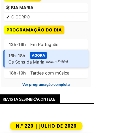
🎤 BIA MARIA
🎵 O CORPO
PROGRAMAÇÃO DO DIA
12h-16h
Em Português
16h-18h
AGORA
Os Sons da Maria
(Maria Fábio)
18h-19h
Tardes com música
Ver programação completa
REVISTA SESIMBR'ACONTECE
N.º 220 | JULHO DE 2026