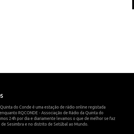
ÓS
 Quinta do Conde é uma estação de rádio online registada
enquanto RQCONDE - Associação de Rádio da Quinta do
imos 24h por dia e diariamente levamos o que de melhor se faz
 de Sesimbra e no distrito de Setúbal ao Mundo.