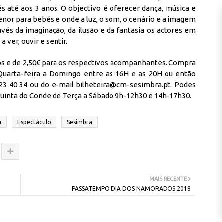
s até aos 3 anos. O objectivo é oferecer dança, música e
nor para bebés e onde a luz, o som, o cenário e a imagem
vés da imaginação, da ilusão e da fantasia os actores em
ver, ouvir e sentir.
nos e de 2,50€ para os respectivos acompanhantes.
Compra
e Quarta-feira a Domingo entre as 16H e as 20H ou então
223 40 34 ou do e-mail bilheteira@cm-sesimbra.pt. Podes
inta do Conde de Terça a Sábado 9h-12h30 e 14h-17h30.
a
Espectáculo
Sesimbra
MAIS RECENTE
PASSATEMPO DIA DOS NAMORADOS 2018