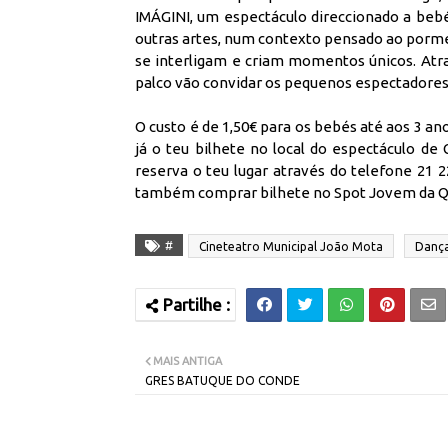
IMÁGINI, um espectáculo direccionado a bebé
outras artes, num contexto pensado ao porme
se interligam e criam momentos únicos. Atra
palco vão convidar os pequenos espectadores a 
O custo é de 1,50€ para os bebés até aos 3 a
já o teu bilhete no local do espectáculo d
reserva o teu lugar através do telefone 21 
também comprar bilhete no Spot Jovem da Qu
#
Cineteatro Municipal João Mota
Danç
MAIS ANTIGA
GRES BATUQUE DO CONDE