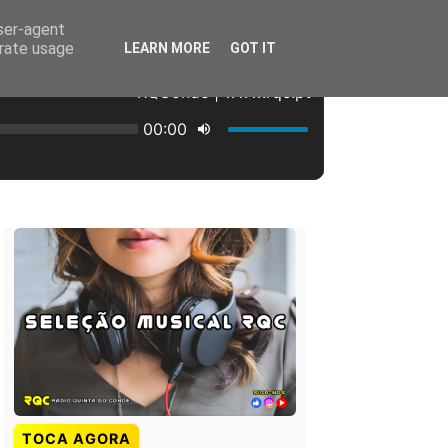
user-agent
erate usage
LEARN MORE
GOT IT
TOCA AGORA