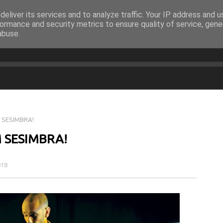
eliver its services and to analyze traffic. Your IP address and 
EQUIPA
PROGRAMAÇÃO
OUVIR EM DIRETO
ormance and security metrics to ensure quality of service, gen
abuse.
 SESIMBRA!
 SESIMBRA!
018