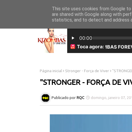
This site uses cookies from Google to d
INICÍO
SOBRE NÓS
are shared with Google along with perf
statistics, and to detect and address 
Página inicial
Stronger - Força de Viver
"STRONGER
"STRONGER - FORÇA DE VI
RQC
domingo, janeiro 07, 20