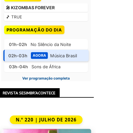
🎤 KIZOMBAS FOREVER
🎵 TRUE
PROGRAMAÇÃO DO DIA
01h-02h
No Silêncio da Noite
02h-03h
Música Brasil
AGORA
03h-04h
Sons de África
Ver programação completa
REVISTA SESIMBR'ACONTECE
N.º 220 | JULHO DE 2026