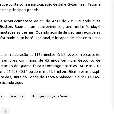
que conta com a participação de Jake Gyllenhaal, Tatiana
. nos principais papéis.
os acontecimentos de 15 de Abril de 2013, quando duas
Boston. Bauman, um sobrevivente gravemente ferido, é
mputadas as pernas. Quando acorda da cirurgia recorda as
sformado num herói nacional, é incapaz de lidar com a sua
e tem a duração de 117 minutos. O bilhete tem o custo de
s seniores com mais de 65 anos têm um desconto de
ectáculo de Quarta-feira a Domingo entre as 16H e as 20H
fone 21 223 40 34 ou do e-mail bilheteira@cm-sesimbra.pt.
m da Quinta do Conde de Terça a Sábado 9h-12h30 e 14h-
clicando aqui
.
ta
Sesimbra
Stronger - Força de Viver