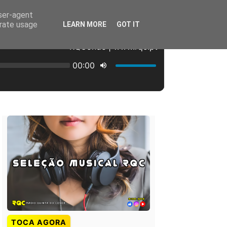
user-agent
erate usage
LEARN MORE
GOT IT
TOCA AGORA