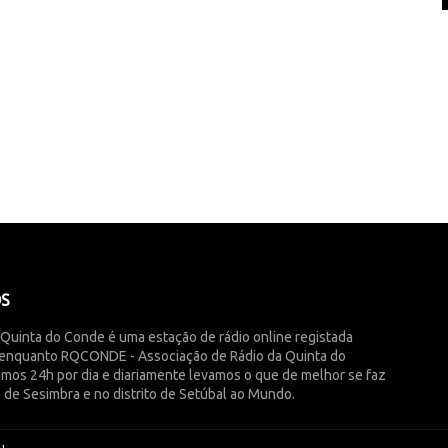
ÓS
 Quinta do Conde é uma estação de rádio online registada
enquanto RQCONDE - Associação de Rádio da Quinta do
imos 24h por dia e diariamente levamos o que de melhor se faz
 de Sesimbra e no distrito de Setúbal ao Mundo.