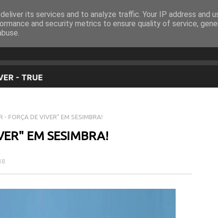
eliver its services and to analyze traffic. Your IP address and 
EQUIPA
PROGRAMAÇÃO
OUVIR EM DIRETO
ormance and security metrics to ensure quality of service, gen
abuse.
 - FORÇA DE VIVER" EM SESIMBRA!
VER" EM SESIMBRA!
18