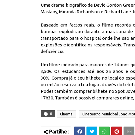
Uma drama biográfico de David Gordon Green 
Maslany, Miranda Richardson e Richard Lane Jr
Baseado em factos reais, o filme recorda 
bombas explodiram durante a maratona de 
transportado para o hospital onde lhe são a
explosões e identifica os responsáveis. Tran
deficiência.
Um filme indicado para maiores de 14 anos qu
3,50€.
Os estudantes até aos 25 anos e o
30%.
Compra já o teu bilhete no local do esp
ou então reserva o teu lugar através do tele
Podes também comprar bilhete no Spot Jove
17h30. Também é possível comprares online,
#
Cinema
Cineteatro Municipal João Mo