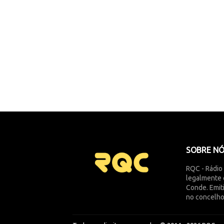
SOBRE N
RQC - Rádio
legalmente 
Conde. Emit
no concelho