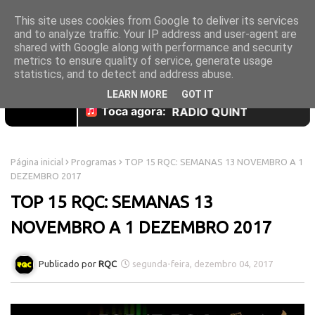
This site uses cookies from Google to deliver its services
and to analyze traffic. Your IP address and user-agent are
shared with Google along with performance and security
metrics to ensure quality of service, generate usage
statistics, and to detect and address abuse.
LEARN MORE
GOT IT
Página inicial
Programas
TOP 15 RQC: SEMANAS 13 NOVEMBRO A 1
DEZEMBRO 2017
TOP 15 RQC: SEMANAS 13
NOVEMBRO A 1 DEZEMBRO 2017
RQC
segunda-feira, dezembro 04, 2017