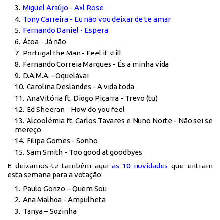
Miguel Araújo - Axl Rose
Tony Carreira - Eu não vou deixar de te amar
Fernando Daniel - Espera
Átoa - Já não
Portugal the Man - Feel it still
Fernando Correia Marques - És a minha vida
D.A.M.A. - Oquelávai
Carolina Deslandes - A vida toda
AnaVitória ft. Diogo Piçarra - Trevo (tu)
Ed Sheeran - How do you feel
Alcoolémia ft. Carlos Tavares e Nuno Norte - Não sei se
mereço
Filipa Gomes - Sonho
Sam Smith - Too good at goodbyes
E deixamos-te também aqui
as 10 novidades
que entram
esta semana para a votação:
Paulo Gonzo – Quem Sou
Ana Malhoa - Ampulheta
Tanya – Sozinha