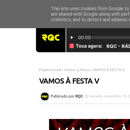
This site uses cookies from Google to d
INICÍO
SOBRE NÓS
are shared with Google along with perf
statistics, and to detect and address 
Página inicial
Vamos a Festa
VAMOS À FESTA V
VAMOS À FESTA V
RQC
sábado, novembro 18, 