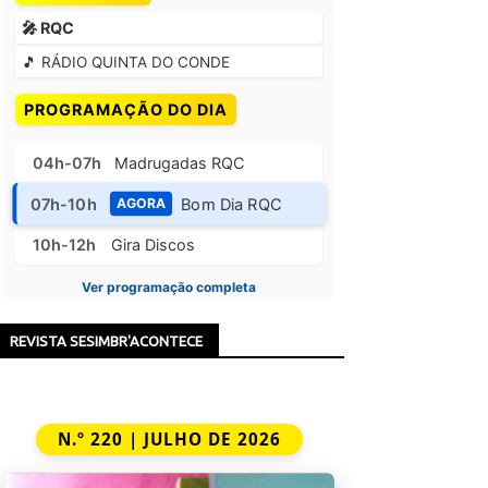
🎤 RQC
🎵 RÁDIO QUINTA DO CONDE
PROGRAMAÇÃO DO DIA
04h-07h
Madrugadas RQC
07h-10h
Bom Dia RQC
AGORA
10h-12h
Gira Discos
Ver programação completa
REVISTA SESIMBR'ACONTECE
N.º 220 | JULHO DE 2026