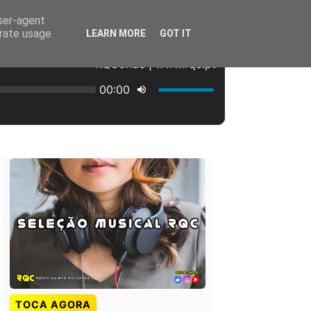
user-agent
erate usage
LEARN MORE
GOT IT
TOCA AGORA