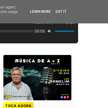
user-agent
erate usage
LEARN MORE
GOT IT
TOCA AGORA