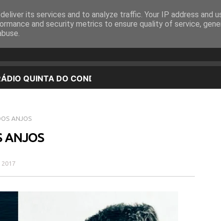
eliver its services and to analyze traffic. Your IP address and 
EQUIPA
PROGRAMAÇÃO
OUVIR EM DIRETO
ormance and security metrics to ensure quality of service, gen
abuse.
DOS ANJOS
S ANJOS
 2017