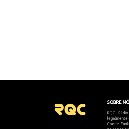
SOBRE N
RQC - Rádio
legalmente 
Conde. Emit