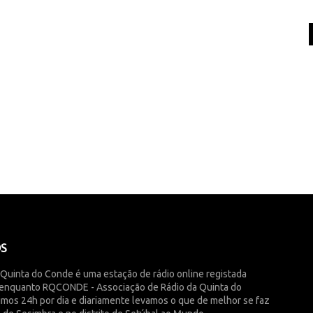
ÓS
 Quinta do Conde é uma estação de rádio online registada
enquanto RQCONDE - Associação de Rádio da Quinta do
imos 24h por dia e diariamente levamos o que de melhor se faz