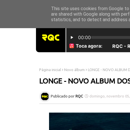
This site uses cookies from Google to d
INICÍO
SOBRE NÓS
are shared with Google along with perf
statistics, and to detect and address 
Página inicial
Novo álbum
LONGE - NOVO ALBUM 
LONGE - NOVO ALBUM DO
RQC
domingo, novembro 05,