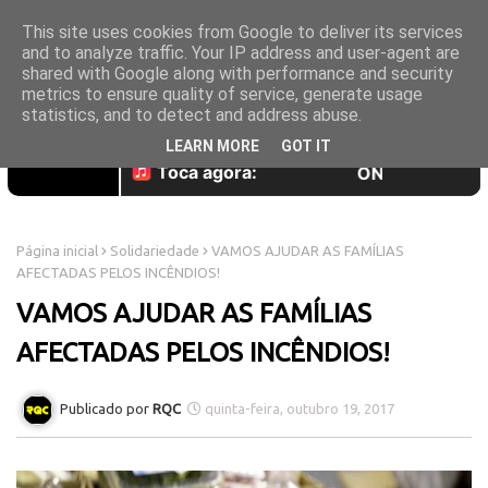
This site uses cookies from Google to deliver its services
and to analyze traffic. Your IP address and user-agent are
shared with Google along with performance and security
metrics to ensure quality of service, generate usage
statistics, and to detect and address abuse.
LEARN MORE
GOT IT
Página inicial
Solidariedade
VAMOS AJUDAR AS FAMÍLIAS
AFECTADAS PELOS INCÊNDIOS!
VAMOS AJUDAR AS FAMÍLIAS
AFECTADAS PELOS INCÊNDIOS!
RQC
quinta-feira, outubro 19, 2017