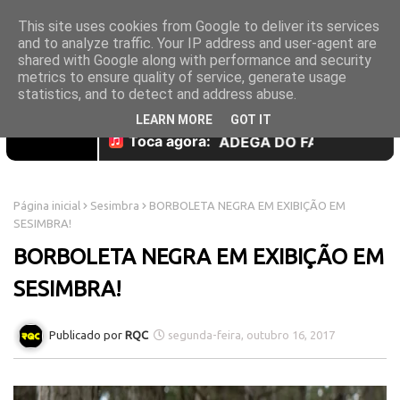
This site uses cookies from Google to deliver its services
and to analyze traffic. Your IP address and user-agent are
shared with Google along with performance and security
metrics to ensure quality of service, generate usage
statistics, and to detect and address abuse.
LEARN MORE
GOT IT
Página inicial
Sesimbra
BORBOLETA NEGRA EM EXIBIÇÃO EM
SESIMBRA!
BORBOLETA NEGRA EM EXIBIÇÃO EM
SESIMBRA!
RQC
segunda-feira, outubro 16, 2017