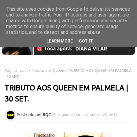
This site uses cookies from Google to deliver its services
and to analyze traffic. Your IP address and user-agent are
shared with Google along with performance and security
metrics to ensure quality of service, generate usage
statistics, and to detect and address abuse.
LEARN MORE
GOT IT
Página inicial
Tributo aos Queen
TRIBUTO AOS QUEEN EM PALMELA
| 30 SET.
TRIBUTO AOS QUEEN EM PALMELA |
30 SET.
RQC
segunda-feira, setembro 25, 2017