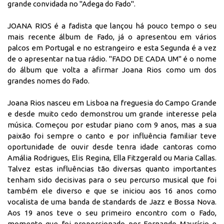
grande convidada no "Adega do Fado".
JOANA RIOS é a fadista que lançou há pouco tempo o seu
mais recente álbum de Fado, já o apresentou em vários
palcos em Portugal e no estrangeiro e esta Segunda é a vez
de o apresentar na tua rádio. "FADO DE CADA UM" é o nome
do álbum que volta a afirmar Joana Rios como um dos
grandes nomes do Fado.
Joana Rios nasceu em Lisboa na freguesia do Campo Grande
e desde muito cedo demonstrou um grande interesse pela
música. Começou por estudar piano com 9 anos, mas a sua
paixão foi sempre o canto e por influência familiar teve
oportunidade de ouvir desde tenra idade cantoras como
Amália Rodrigues, Elis Regina, Ella Fitzgerald ou Maria Callas.
Talvez estas influências tão diversas quanto importantes
tenham sido decisivas para o seu percurso musical que foi
também ele diverso e que se iniciou aos 16 anos como
vocalista de uma banda de standards de Jazz e Bossa Nova.
Aos 19 anos teve o seu primeiro encontro com o Fado,
momento que foi proporcionado por Fernando Maurício e