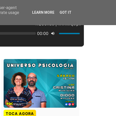
user-agent
erate usage
LEARN MORE
GOT IT
TOCA AGORA