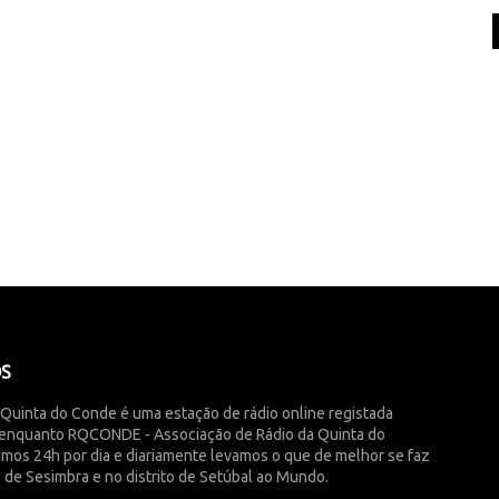
ÓS
 Quinta do Conde é uma estação de rádio online registada
enquanto RQCONDE - Associação de Rádio da Quinta do
imos 24h por dia e diariamente levamos o que de melhor se faz
 de Sesimbra e no distrito de Setúbal ao Mundo.