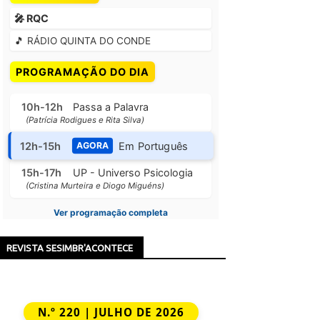
🎤 RQC
🎵 RÁDIO QUINTA DO CONDE
PROGRAMAÇÃO DO DIA
10h-12h
Passa a Palavra
(Patrícia Rodigues e Rita Silva)
12h-15h
Em Português
AGORA
15h-17h
UP - Universo Psicologia
(Cristina Murteira e Diogo Miguéns)
Ver programação completa
REVISTA SESIMBR'ACONTECE
N.º 220 | JULHO DE 2026