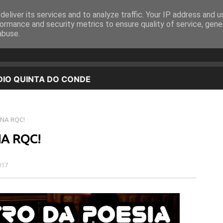
eliver its services and to analyze traffic. Your IP address and 
EQUIPA
PROGRAMAÇÃO
OUVIR EM DIRETO
ormance and security metrics to ensure quality of service, gen
abuse.
NA RQC!
A RQC!
017