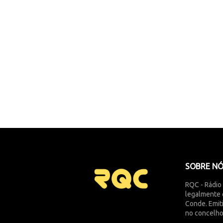
SOBRE N
RQC - Rádio
legalmente 
Conde. Emit
no concelho