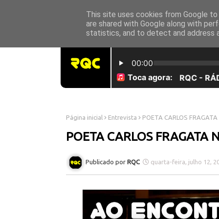
This site uses cookies from Google to d
INICÍO
SOBRE NÓS
are shared with Google along with perf
statistics, and to detect and address 
Página inicial
Entrevista
POETA CARLOS FRAGATA 
POETA CARLOS FRAGATA N
RQC
quarta-feira, julho 12, 2