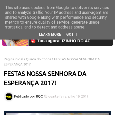
This site uses cookies from Google to deliver its services
and to analyze traffic. Your IP address and user-agent are
shared with Google along with performance and security
metrics to ensure quality of service, generate usage
statistics, and to detect and address abuse.
LEARN MORE
GOT IT
Página inicial
Quinta do Conde
FESTAS NOSSA SENHORA DA
ESPERANÇA 2017!
FESTAS NOSSA SENHORA DA
ESPERANÇA 2017!
RQC
quarta-feira, julho 19, 2017