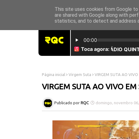
This site uses cookies from Google to d
INICÍO
SOBRE NÓS
are shared with Google along with perf
statistics, and to detect and address 
Página inicial
Virgem Suta
VIRGEM SUTA AO VIVO
VIRGEM SUTA AO VIVO EM
RQC
domingo, novembro 06,