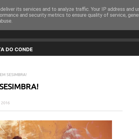
eliver its services and to analyze traffic. Your IP address and 
EQUIPA
PROGRAMAÇÃO
OUVIR EM DIRETO
ormance and security metrics to ensure quality of service, gen
abuse.
 EM SESIMBRA!
 SESIMBRA!
 2016