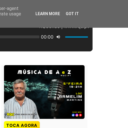
user-agent
erate usage
LEARN MORE
GOT IT
TOCA AGORA