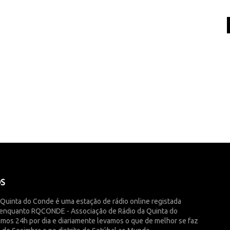
ÓS
 Quinta do Conde é uma estação de rádio online registada
enquanto RQCONDE - Associação de Rádio da Quinta do
imos 24h por dia e diariamente levamos o que de melhor se faz