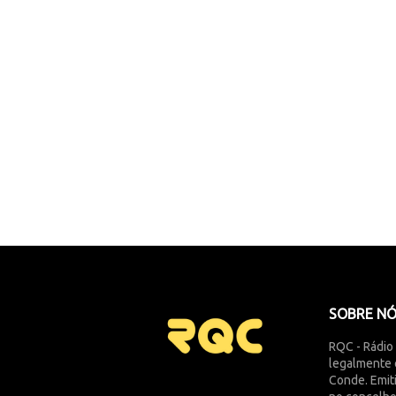
SOBRE N
RQC - Rádio
legalmente 
Conde. Emit