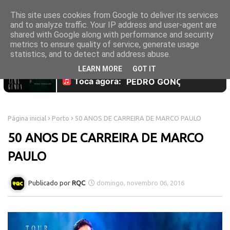
This site uses cookies from Google to deliver its services
and to analyze traffic. Your IP address and user-agent are
shared with Google along with performance and security
metrics to ensure quality of service, generate usage
statistics, and to detect and address abuse.
LEARN MORE
GOT IT
Página inicial
Porto
50 ANOS DE CARREIRA DE MARCO PAULO
50 ANOS DE CARREIRA DE MARCO
PAULO
RQC
domingo, novembro 06, 2016