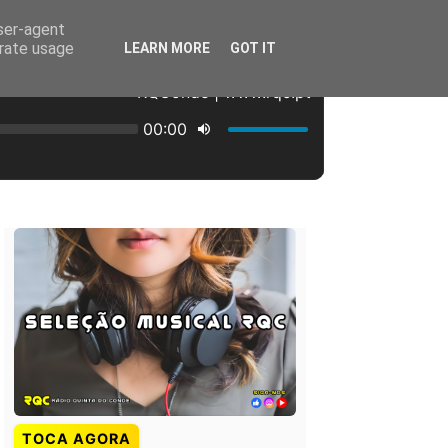
user-agent
erate usage
LEARN MORE
GOT IT
TOCA AGORA