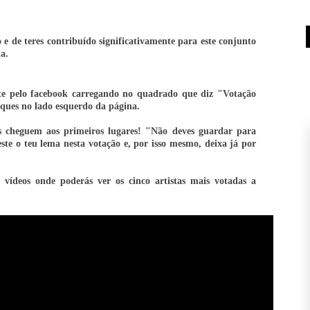
o e de teres
contribuído
significativamente para este conjunto
a.
te pelo facebook carregando no quadrado que diz "Votação
ques no lado esquerdo da página.
os cheguem aos primeiros lugares! "Não deves guardar para
ste o teu lema nesta votação e, por isso mesmo, deixa já por
s
vídeos
onde poderás ver os cinco artistas mais votadas a