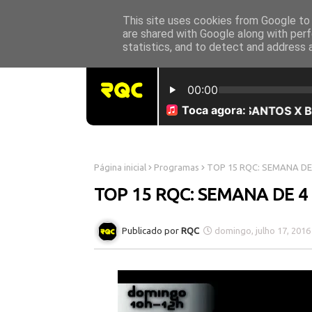
This site uses cookies from Google to d
INICÍO
SOBRE NÓS
are shared with Google along with perf
statistics, and to detect and address 
Página inicial
Programas
TOP 15 RQC: SEMANA DE 
TOP 15 RQC: SEMANA DE 4
RQC
domingo, julho 17, 2016