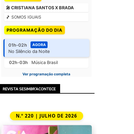
🎤 CRISTIANA SANTOS X BRADA
🎵 SOMOS IGUAIS
PROGRAMAÇÃO DO DIA
01h-02h
AGORA
No Silêncio da Noite
02h-03h
Música Brasil
Ver programação completa
REVISTA SESIMBR'ACONTECE
N.º 220 | JULHO DE 2026