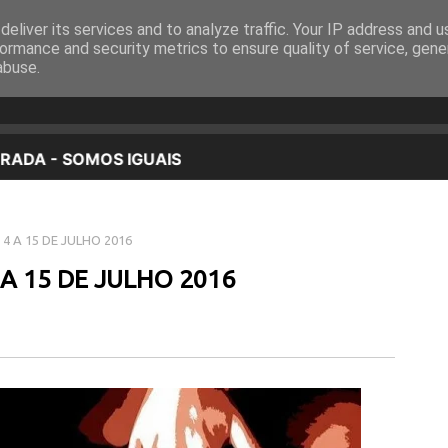
eliver its services and to analyze traffic. Your IP address and 
EQUIPA
PROGRAMAÇÃO
OUVIR EM DIRETO
ormance and security metrics to ensure quality of service, gen
abuse.
4 A 15 DE JULHO 2016
 A 15 DE JULHO 2016